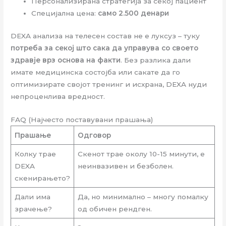
Персонализирана стратегија за секој пациент
Специјална цена:
само 2.500 денари
DEXA анализа на телесен состав не е луксуз – туку
потреба за секој што сака да управува со своето
здравје врз основа на факти
. Без разлика дали
имате медицинска состојба или сакате да го
оптимизирате својот тренинг и исхрана, DEXA нуди
непроценлива вредност.
FAQ (Најчесто поставувани прашања)
Прашање
Одговор
Колку трае
Скенот трае околу 10-15 минути, е
DEXA
неинвазивен и безболен.
скенирањето?
Дали има
Да, но минимално – многу помалку
зрачење?
од обичен рендген.