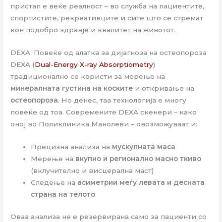
пристап е веќе реалност – во служба на пациентите,
спортистите, рекреативците и сите што се стремат
кон подобро здравје и квалитет на животот.
DEXA: Повеќе од алатка за дијагноза на остеопороза
DEXA (
Dual-Energy X-ray Absorptiometry
)
традиционално се користи за мерење на
минералната густина на коските
и откривање на
остеопороза
. Но денес, таа технологија е многу
повеќе од тоа. Современите DEXA скенери – како
оној во Поликлиника Манолеви – овозможуваат и:
Прецизна анализа на
мускулната маса
Мерење на
вкупно и регионално масно ткиво
(вклучително и висцерална маст)
Следење на
асиметрии меѓу левата и десната
страна на телото
Оваа анализа не е резервирана само за пациенти со