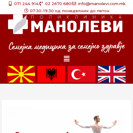
Skip
071 244 914
02 2670 680
info@manolevi.com.mk
to
07:30-19:30 од понеделник до петок
content
Menu