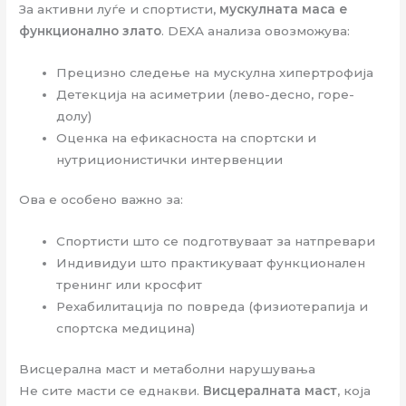
За активни луѓе и спортисти,
мускулната маса е
функционално злато
. DEXA анализа овозможува:
Прецизно следење на мускулна хипертрофија
Детекција на асиметрии (лево-десно, горе-
долу)
Оценка на ефикасноста на спортски и
нутриционистички интервенции
Ова е особено важно за:
Спортисти што се подготвуваат за натпревари
Индивидуи што практикуваат функционален
тренинг или кросфит
Рехабилитација по повреда (физиотерапија и
спортска медицина)
Висцерална маст и метаболни нарушувања
Не сите масти се еднакви.
Висцералната маст
, која