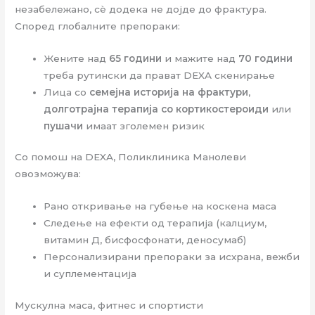
незабележано, сѐ додека не дојде до фрактура.
Според глобалните препораки:
Жените над
65 години
и мажите над
70 години
треба рутински да прават DEXA скенирање
Лица со
семејна историја на фрактури
,
долготрајна терапија со кортикостероиди
или
пушачи
имаат зголемен ризик
Со помош на DEXA, Поликлиника Манолеви
овозможува:
Рано откривање на губење на коскена маса
Следење на ефекти од терапија (калциум,
витамин Д, бисфосфонати, деносумаб)
Персонализирани препораки за исхрана, вежби
и суплементација
Мускулна маса, фитнес и спортисти