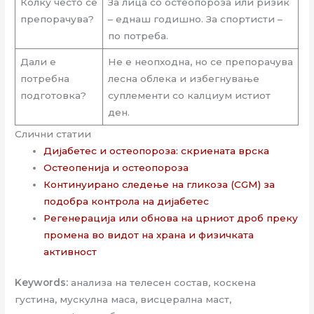
Колку често се
За лица со остеопороза или ризик
препорачува?
– еднаш годишно. За спортисти –
по потреба.
Дали е
Не е неопходна, но се препорачува
потребна
лесна облека и избегнување
подготовка?
суплементи со калциум истиот
ден.
Слични статии
Дијабетес и остеопороза: скриената врска
Остеопенија и остеопороза
Континуирано следење на гликоза (CGM) за
подобра контрола на дијабетес
Регенерација или обнова на црниот дроб преку
промена во видот на храна и физичката
активност
Keywords:
анализа на телесен состав, коскена
густина, мускулна маса, висцерална маст,