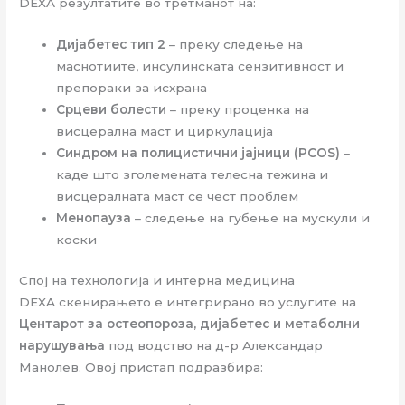
DEXA резултатите во третманот на:
Дијабетес тип 2
– преку следење на
маснотиите, инсулинската сензитивност и
препораки за исхрана
Срцеви болести
– преку проценка на
висцерална маст и циркулација
Синдром на полицистични јајници (PCOS)
–
каде што зголемената телесна тежина и
висцералната маст се чест проблем
Менопауза
– следење на губење на мускули и
коски
Спој на технологија и интерна медицина
DEXA скенирањето е интегрирано во услугите на
Центарот за остеопороза, дијабетес и метаболни
нарушувања
под водство на д-р Александар
Манолев. Овој пристап подразбира: