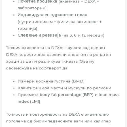
Почетна проценка
(анамнеза + DEXA +
лаборатории)
Индивидуален здравствен план
(нутриционизам + физичка активност +
терапија)
Следење и ревизија
(на 3, 6 и 12 месеци)
Технички аспекти на DEXA: Науката зад скенот
DEXA користи две различни енергии на рендген
зраци за да ги разликува ткивата. Ова му
овозможува на софтверот да:
Измери коскена густина (BMD)
Квантифицира масти и мускули по региони
Пресмета
body fat percentage (BFP)
и
lean mass
index (LMI)
Точноста и повторливоста на DEXA е значително
поголема од биоимпедансните ваги или калипер