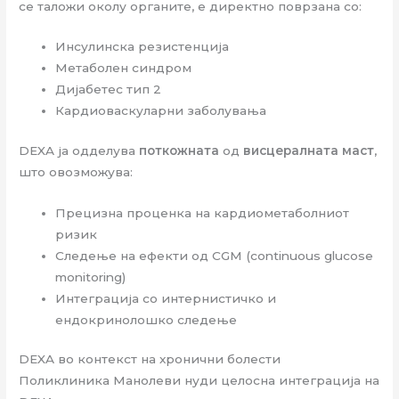
се таложи околу органите, е директно поврзана со:
Инсулинска резистенција
Метаболен синдром
Дијабетес тип 2
Кардиоваскуларни заболувања
DEXA ја одделува
поткожната
од
висцералната маст
,
што овозможува:
Прецизна проценка на кардиометаболниот
ризик
Следење на ефекти од CGM (continuous glucose
monitoring)
Интеграција со интернистичко и
ендокринолошко следење
DEXA во контекст на хронични болести
Поликлиника Манолеви нуди целосна интеграција на