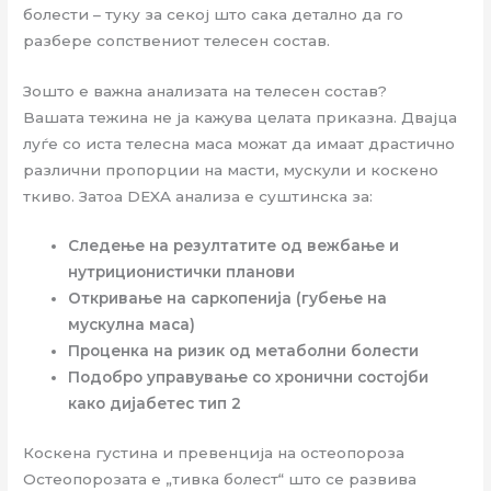
болести – туку за секој што сака детално да го
разбере сопствениот телесен состав.
Зошто е важна анализата на телесен состав?
Вашата тежина не ја кажува целата приказна. Двајца
луѓе со иста телесна маса можат да имаат драстично
различни пропорции на масти, мускули и коскено
ткиво. Затоа DEXA анализа е суштинска за:
Следење на резултатите од вежбање и
нутриционистички планови
Откривање на саркопенија (губење на
мускулна маса)
Проценка на ризик од метаболни болести
Подобро управување со хронични состојби
како дијабетес тип 2
Коскена густина и превенција на остеопороза
Остеопорозата е „тивка болест“ што се развива