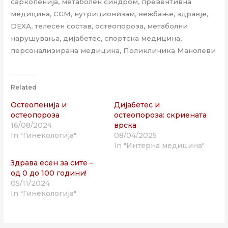
саркопенија, метаболен синдром, превентивна
медицина, CGM, нутриционизам, вежбање, здравје,
DEXA, телесен состав, остеопороза, метаболни
нарушувања, дијабетес, спортска медицина,
персонализирана медицина, Поликлиника Манолеви
Related
Остеопенија и
Дијабетес и
остеопороза
остеопороза: скриената
16/08/2024
врска
In "Гинекологија"
08/04/2025
In "Интерна медицина"
Здрава есен за сите –
од 0 до 100 години!
05/11/2024
In "Гинекологија"