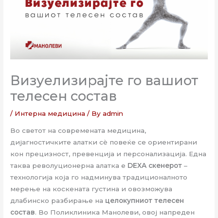
Визуелизирајте го вашиот
телесен состав
/
Интерна медицина
/ By
admin
Во светот на современата медицина,
дијагностичките алатки сѐ повеќе се ориентирани
кон прецизност, превенција и персонализација. Една
таква револуционерна алатка е
DEXA скенерот
–
технологија која го надминува традиционалното
мерење на коскената густина и овозможува
длабинско разбирање на
целокупниот телесен
состав
. Во Поликлиника Манолеви, овој напреден