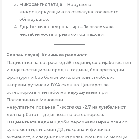
Микроангиопатија
– Нарушена
микроциркулација го отежнува коскеното
обновување.
Дијабетичка невропатија
– Ја зголемува
нестабилноста и ризикот од падови.
Реален случај: Клиничка реалност
Пациентка на возраст од 58 години, со дијабетес тип
2 дијагностициран пред 10 години, без претходни
фрактури и без болки во коски или зглобови,
направи рутински DXA скен во Центарот за
остеопороза и метаболни нарушувања при
Поликлиника Манолеви.
Резултатите покажаа
T-score од -2.7
на лумбалниот
дел на рбетот – дијагноза на остеопороза.
Пациентката веднаш доби персонализиран план со
суплементи, витамин Д3, исхрана и физичка
активност, а следниот контролен скен по 12 месеци