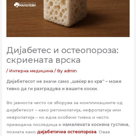
Дијабетес и остеопороза:
скриената врска
/
Интерна медицина
/ By
admin
Дијабетесот не значи само „шеќер во крв“ – може
тивко да ги разградува и вашите коски.
Во јавноста често се зборува за компликациите од
дијабетесот – како ретинопатија, нефропатија или
невропатија – но една особено тивка и често
превидена последица е
намалената коскена густина
,
позната како
дијабетична остеопороза
. Оваа