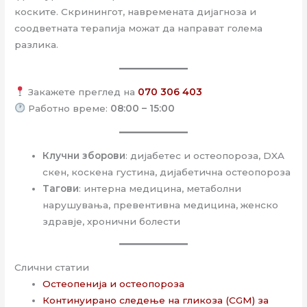
коските. Скринингот, навремената дијагноза и
соодветната терапија можат да направат голема
разлика.
Закажете преглед на
070 306 403
Работно време:
08:00 – 15:00
Клучни зборови
: дијабетес и остеопороза, DXA
скен, коскена густина, дијабетична остеопороза
Тагови
: интерна медицина, метаболни
нарушувања, превентивна медицина, женско
здравје, хронични болести
Слични статии
Остеопенија и остеопороза
Континуирано следење на гликоза (CGM) за