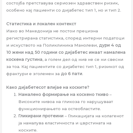
состојба претставува сериозен здравствен ризик,
особено кај пациенти со дијабетес тип 1, но и тип 2.
Статистика и локален контекст
Иако во Македонија не постои прецизна
регистрирана статистика, според интерни податоци
и искуството на Поликлиника Манолеви,
дури 4 од
10 жени над 50 години со дијабетес имаат намалена
коскена густина
, а голем дел од нив не се ни свесни
за тоа. Кај пациентите со дијабетес тип 1, ризикот од
фрактури е зголемен за
до 6 пати
.
Како дијабетесот влијае на коските?
Намалено формирање на коскено ткиво
–
Високите нивоа на гликоза го нарушуваат
функционирањето на остеобластите.
Гликирани протеини
– Гликацијата на колагенот
ја намалува еластичноста и цврстината на
коските.