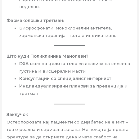
неделно.
Фармаколошки третман
:
Бисфосфонати, моноклонални антитела,
хормонска терапија – кога е индикативно.
Што нуди Поликлиника Манолеви?
DXA скен на целото тело
со анализа на коскена
густина и висцерални масти
Консултации со специјалист интернист
Индивидуализирани планови
за превенција и
третман
Заклучок
Остеопорозата кај пациенти со дијабетес не е мит –
тоа е реална и сериозна закана. Не чекајте ја првата
фрактура за да откриете дека имате слабост на