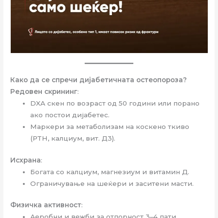
Како да се спречи дијабетичната остеопороза?
Редовен скрининг
:
DXA скен по возраст од 50 години или порано
ако постои дијабетес.
Маркери за метаболизам на коскено ткиво
(PTH, калциум, вит. Д3).
Исхрана
:
Богата со калциум, магнезиум и витамин Д.
Ограничување на шеќери и заситени масти.
Физичка активност
:
Аеробни и вежби за отпорност 3–4 пати