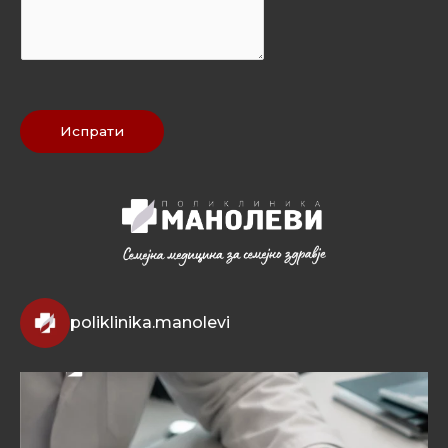
*
Испрати
poliklinika.manolevi