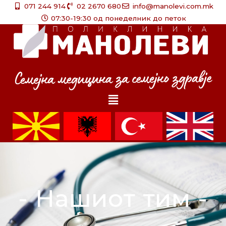
Skip
071 244 914
02 2670 680
info@manolevi.com.mk
to
07:30-19:30 од понеделник до петок
content
Menu
- Нашиот тим -