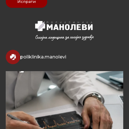
Испрати
poliklinika.manolevi