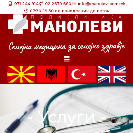
Skip
071 244 914
02 2670 680
info@manolevi.com.mk
to
07:30-19:30 од понеделник до петок
content
Menu
- Услуги -