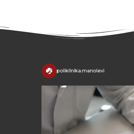
poliklinika.manolevi