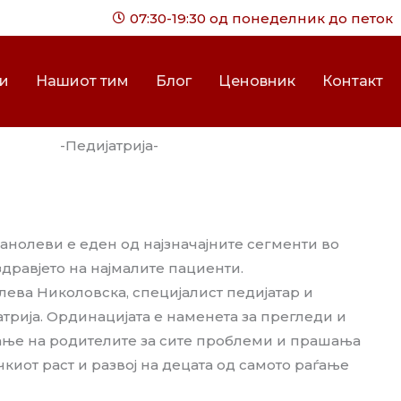
07:30-19:30 од понеделник до петок
ги
Нашиот тим
Блог
Ценовник
Контакт
-Педијатрија-
анолеви е еден од најзначајните сегменти во
здравјето на најмалите пациенти.
ева Николовска, специјалист педијатар и
трија.
Ординацијата е наменета за прегледи и
вање на родителите за сите проблеми и прашања
чкиот раст и развој на децата од самото раѓање