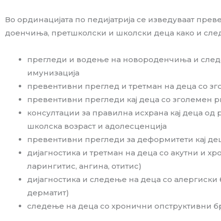
Во ординацијата по педијатрија се изведуваат пре
доенчиња, претшколски и школски деца како и след
прегледи и водење на новороденчиња и следе
имунизација
превентивни преглед и третман на деца со зг
превентивни прегледи кај деца со зголемен ри
консултации за правилна исхрана кај деца од 
школска возраст и адолесценција
превентивни прегледи за деформитети кај дец
дијагностика и третман на деца со акутни и 
ларингитис, ангина, отитис)
дијагностика и следење на деца со алергиски 
дерматит)
следење на деца со хронични опструктивни бр