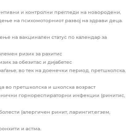
вентивни и контролни прегледи на новородени,
ење на психомоторниот развој на здрави деца.
ње на вакцинален статус по календар за
олемен ризик за рахитис
зик за обезитас и дијабетес
раѓање, во тек на доенечки период, претшколска,
а во претшколска и школска возраст
хронични горнореспираторни инфекции (ринитис,
болести (алергичен ринит, ларингит,егзем,
онхити и астма.