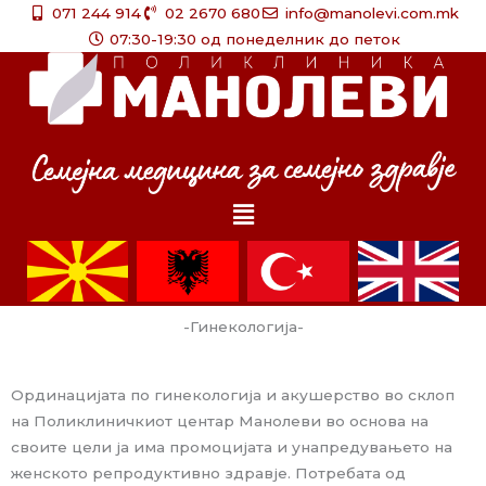
Skip
071 244 914
02 2670 680
info@manolevi.com.mk
to
07:30-19:30 од понеделник до петок
content
Menu
-Гинекологија-
Ординацијата по гинекологија и акушерство во склоп
на Поликлиничкиот центар Манолеви во основа на
своите цели ја има промоцијата и унапредувањето на
женското репродуктивно здравје. Потребата од