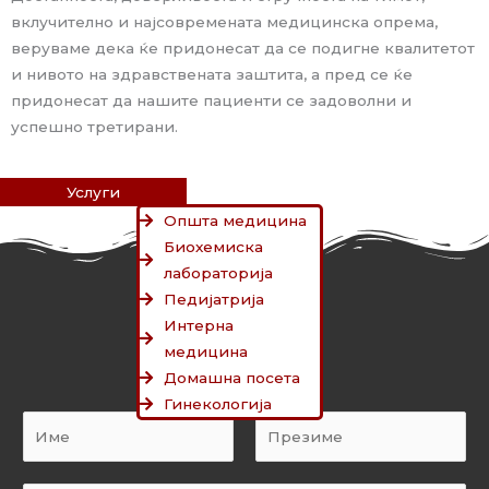
вклучително и најсовремената медицинска опрема,
веруваме дека ќе придонесат да се подигне квалитетот
и нивото на здравствената заштита, а пред се ќе
придонесат да нашите пациенти се задоволни
и
успешно третирани.
Услуги
Општа медицина
Биохемиска
лабораторијa
Педијатрија
Контактирајте нѐ
Интерна
медицина
Домашна посета
Гинекологија
N
a
F
L
m