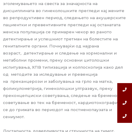
зголемувањето на свеста за значајноста на
дисциплината во гинеколошките прегледи кај жените
во репродуктивен период, следењето на акушерските
пациентки и превентивните прегледи кај останатата
женска популација се примарен чекор во раното
детектирање и успешниот третман на болестите на
гениталните органи. Почнувајќи од најрана
возраст,
детектирање и следење на хормонални и
метаболни промени, преку основни цитолошки
испитувања, ХПВ типизација и колпоскопија како дел
од
методите за иследување и превенција
на
преканцерози и заболувања на грло на матка,
фоликулометрија, гинеколошки ултразвук, преку
преконцепциски советувања, следење на бременост,
советување во тек на бременост, кардиотокографија, па
се до грижата во периодот на постменопаузата и
сениумот.
Достапноста, доверливоста и стручноста на тимот,