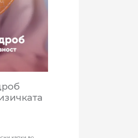
дроб
физичката
асни капки во