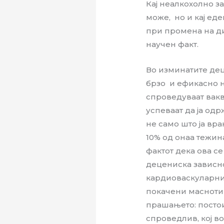
Кај неалкохолно з
може, но и кај ед
при промена на дие
научен факт.
Во изминатите дец
брзо и ефикасно н
спроведуваат вакв
успеваат да ја од
не само што ја вра
10% од онаа тежина
фактот дека ова се
децениска зависно
кардиоваскуларни 
покачени маснотии
прашањето: постои
спроведлив, кој в