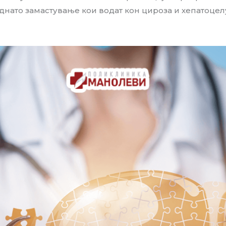
днато замастување кои водат кон цироза и хепатоце