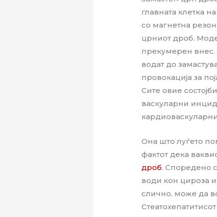
главната клетка на
со магнетна резон
црниот дроб. Моде
прекумерен внес.
водат до замастув
провокација за по
Сите овие состојб
васкуларни инциде
кардиоваскуларни
Она што луѓето пом
фактот дека вакв
дроб
. Споредено 
води кон цироза и
слично, може да в
Стеатохепатитисот