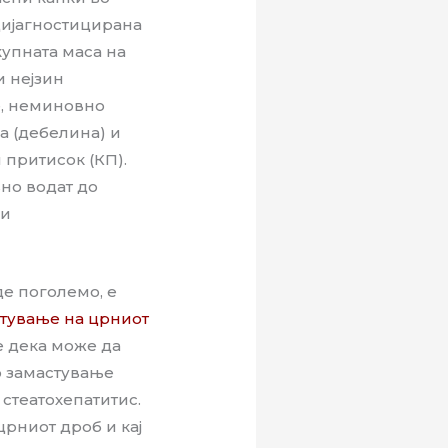
 дијагностицирана
купната маса на
 нејзин
е, неминовно
а (дебелина) и
 притисок (КП).
вно водат до
ги
де поголемо, е
тување на црниот
е дека може да
о замастување
стеатохепатитис.
рниот дроб и кај