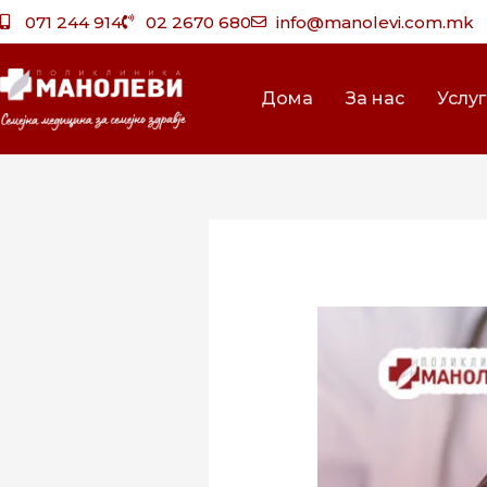
Skip
071 244 914
02 2670 680
info@manolevi.com.mk
to
content
Дома
За нас
Услу