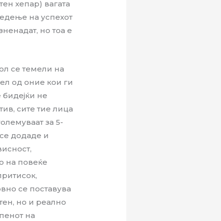
тен хепар) вагата
ледење на успехот
ненадат, но тоа е
ол се темели на
ел од оние кои ги
 бидејќи не
ив, сите тие лица
големуваат за 5-
 се додаде и
висност,
о на повеќе
притисок,
вно се поставува
ен, но и реално
пенот на