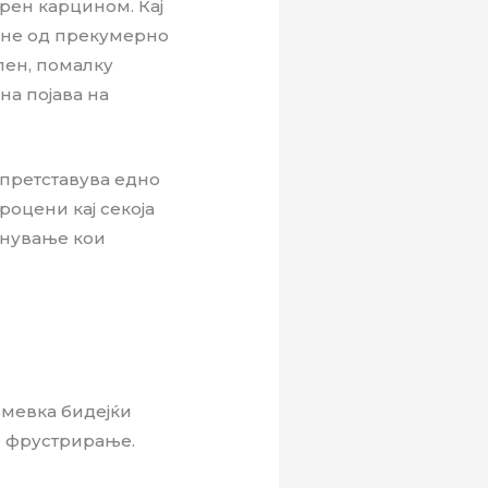
рен карцином. Кај
а не од прекумерно
лен, помалку
на појава на
 претставува едно
роцени кај секоја
енување кои
смевка бидејќи
зо фрустрирање.