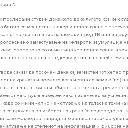
епарот?
тролирани студии докажале дека луѓето кои внесува
а богата со маснотии+шеќер и истата храна е внесув
цкање“ на храна и внес на шеќери пред ТВ или во дру
 прогресивно замастување на хепарот и акумулација 
киво, споредено со оние лица кои истата храна ја зе
ало внес на храна (т.н. седечки ужинки со шеќер+мас
тврда сакам да посочам дека кај замастениот хепар п
борот на храната и времето кога истата се зема е (по)з
 на телесна тежина и обидот за почетна агресивна ф
обемот на струк е воведен како параметар за успеш
 каде со минимално намалување на телесна тежина и
, а со промена во изборот на храна ќе се доведе до:
и како маркер за напреднато хепатално замастување
амалување на степенот на инфламација и фиброза на