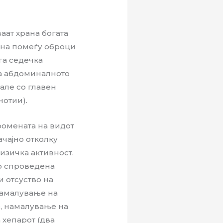
ат храна богата
ана помеѓу оброци
га седечка
на абдоминалното
мале со главен
нотии).
ромената на видот
начајно отколку
изичка активност.
но спроведена
 отсуство на
 намалување на
, намалување на
 хепарот (два