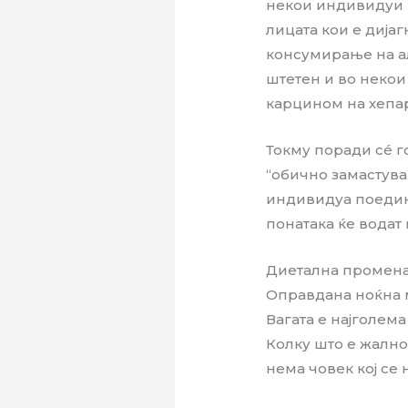
некои индивидуи м
лицата кои е дија
консумирање на а
штетен и во некои
карцином на хепа
Токму поради сé г
“обично замастувањ
индивидуа поедин
понатака ќе водат
Диетална промена
Оправдана ноќна 
Вагата е најголем
Колку што е жално
нема човек кој се