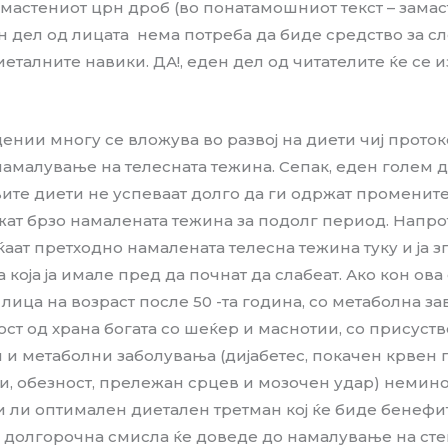
амастениот црн дроб (во понатамошниот текст – замас
ен дел од лицата нема потреба да биде средство за с
талните навики. ДА!, еден дел од читателите ќе се из
ении многу се вложува во развој на диети чиј проток
амалување на телесната тежина. Сепак, еден голем д
ите диети не успеваат долго да ги одржат промените
ржат брзо намалената тежина за подолг период. Напрот
ќаат претходно намалената телесна тежина туку и ја з
 која ја имале пред да почнат да слабеат. Ако кон ова
 лица на возраст после 50 -та година, со метаболна за
ст од храна богата со шеќер и маснотии, со присуств
и метаболни заболувања (дијабетес, покачен крвен 
, обезност, прележан срцев и мозочен удар) немино
 ли оптимален диетален третман кој ќе биде бенефит
о долгорочна смисла ќе доведе до намалување на сте