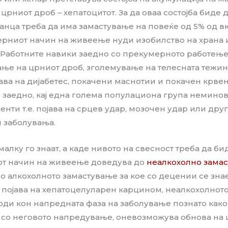
 црниот дроб – хепатоцитот. За да оваа состојба биде
анца треба да има замастување на повеќе од 5% од в
рниот начин на живеење нуди изобилство на храна и
 Работните навики заедно со прекумерното работењ
ање на црниот дроб, зголемување на телесната тежин
јава на дијабетес, покачени маснотии и покачен крвен
и заедно, кај една голема популациона група немино
нти т.е. појава на срцев удар, мозочен удар или дру
 заболувања.
алку го знаат, а каде нивото на свесност треба да би
иот начин на живеење доведува до
неалкохолно замас
со алкохолното замастување за кое со децении се зна
 појава на хепатоцелуларен карцином, неалкохолнот
оди кон напредната фаза на заболување познато како 
 со неговото напредување, оневозможува обнова на ц