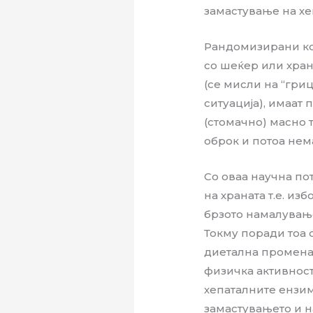
замастување на х
Рандомизирани кон
со шеќер или хран
(се мисли на “гри
ситуација), имаат
(стомачно) масно т
оброк и потоа нем
Со оваа научна по
на храната т.е. из
брзото намалување
Токму поради тоа 
диетална промена,
физичка активност
хепаталните ензим
замастувањето и н