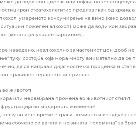
оже да води кон цироза или појава на хепатоцелула
гностициран стеатохепатитис предизвикан од храна, 
лкохол, умереното консумирање на вино (како дозво
 ситуации пожелен алкохол) може да води кон забрза
рот (хепатоцелуларен карцином).
оре наведено, неалкохолно замастениот црн дроб не
е“ туку, состојба која мора многу внимателно да се п
ечно, да се направи дијагностичка проценка и степ
 кон правилен терапевтски пристап.
 во животот!
мора или неразбрана промена во животниот стил?!
а фрустрација во модерното живеење!
, толку во исто време е траги-комично и изнудува на
 нема соочено со вагата и нејзината “големина“ за бр