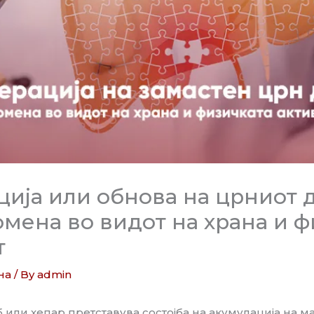
ција или обнова на црниот 
мена во видот на храна и 
т
на
/ By
admin
 или хепар претставува состојба на акумулација на м