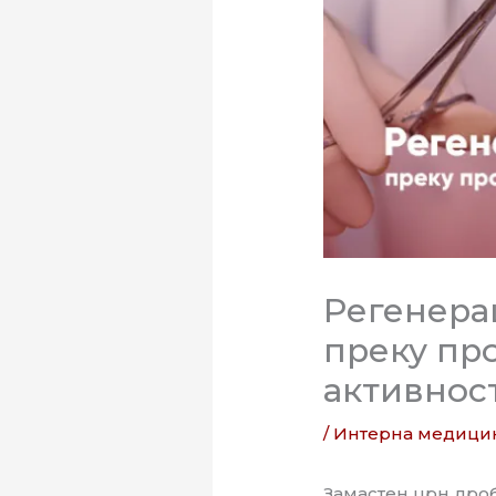
Регенера
преку про
активнос
/
Интерна медици
Замастен црн дроб