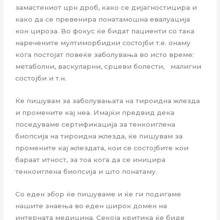
замастениот црн дроб, како се дијагностицира и
како да се превенира понатамошна евалуација
кон цироза. Во фокус ќе бидат пациенти со така
наречените мултиморбидни состојби т.е. онаму
кога постојат повеќе заболувања во исто време:
метаболни, васкуларни, срцеви болести, малигни
состојби и т.н.
Ќе пишувам за заболувањата на тироидна жлезда
и промените кај неа. Имајќи предвид дека
поседуваме сертификација за тенкоиглена
биопсија на тироидна жлезда, ќе пишувам за
промените кај жлездата, кои се состојбите кои
бараат итност, за тоа кога да се иницира
тенкоиглена биопсија и што понатаму.
Со еден збор ќе пишуваме и ќе ги подигаме
нашите знаења во еден широк домен на
интерната медицина. Секоја критика ќе биде