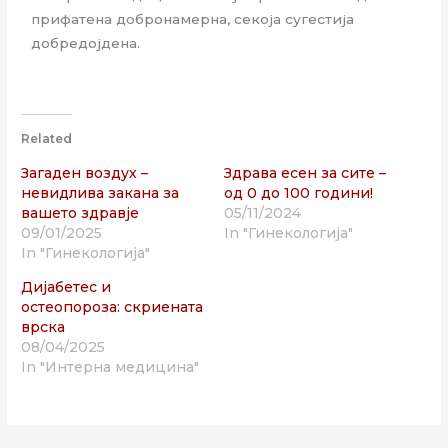
прифатена добронамерна, секоја сугестија
добредојдена.
Related
Загаден воздух –
Здрава есен за сите –
невидлива закана за
од 0 до 100 години!
вашето здравје
05/11/2024
09/01/2025
In "Гинекологија"
In "Гинекологија"
Дијабетес и
остеопороза: скриената
врска
08/04/2025
In "Интерна медицина"