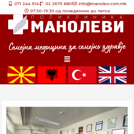
Skip
071 244 914
02 2670 680
info@manolevi.com.mk
to
07:30-19:30 од понеделник до петок
content
Menu