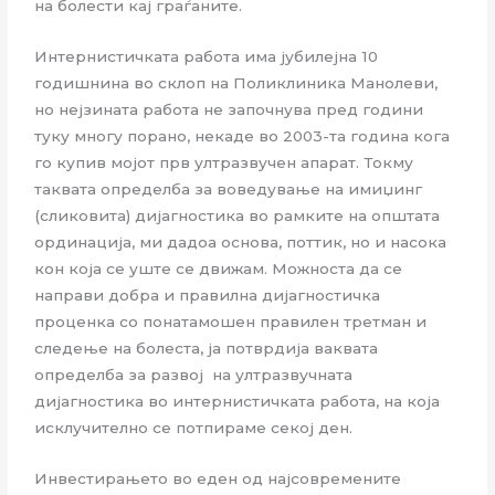
на болести кај граѓаните.
Интернистичката работа има јубилејна 10
годишнина во склоп на Поликлиника Манолеви,
но нејзината работа не започнува пред години
туку многу порано, некаде во 2003-та година кога
го купив мојот прв ултразвучен апарат. Токму
таквата определба за воведување на имиџинг
(сликовита) дијагностика во рамките на општата
ординација, ми дадоа основа, поттик, но и насока
кон која се уште се движам. Можноста да се
направи добра и правилна дијагностичка
проценка со понатамошен правилен третман и
следење на болеста, ја потврдија ваквата
определба за развој на ултразвучната
дијагностика во интернистичката работа, на која
исклучително се потпираме секој ден.
Инвестирањето во еден од најсовремените