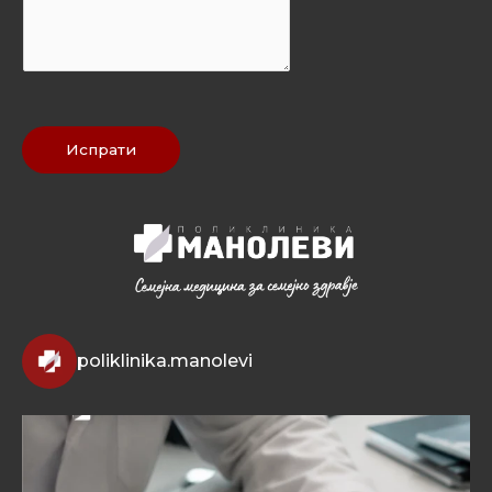
*
Испрати
poliklinika.manolevi