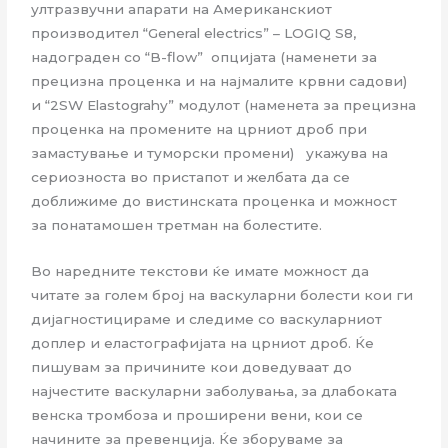
ултразвучни апарати на Американскиот
производител “General electrics” – LOGIQ S8,
надограден со “B-flow” опцијата (наменети за
прецизна проценка и на најмалите крвни садови)
и “2SW Elastograhy” модулот (наменета за прецизна
проценка на промените на црниот дроб при
замастување и туморски промени) укажува на
сериозноста во пристапот и желбата да се
доближиме до вистинската проценка и можност
за понатамошен третман на болестите.
Во наредните текстови ќе имате можност да
читате за голем број на васкуларни болести кои ги
дијагностицираме и следиме со васкуларниот
доплер и еластографијата на црниот дроб. Ќе
пишувам за причините кои доведуваат до
најчестите васкуларни заболувања, за длабоката
венска тромбоза и проширени вени, кои се
начините за превенција. Ќе зборуваме за