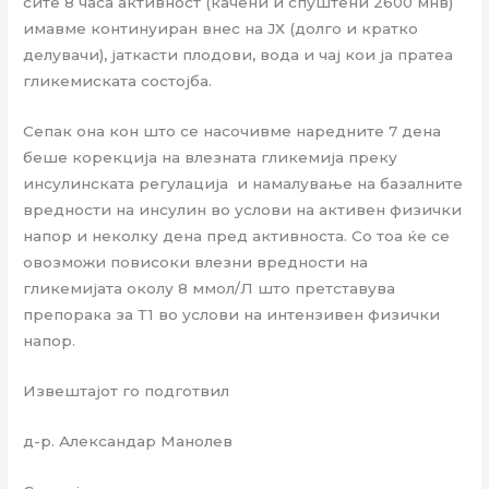
сите 8 часа активност (качени и спуштени 2600 мнв)
имавме континуиран внес на ЈХ (долго и кратко
делувачи), јаткасти плодови, вода и чај кои ја пратеа
гликемиската состојба.
Сепак она кон што се насочивме наредните 7 дена
беше корекција на влезната гликемија преку
инсулинската регулација и намалување на базалните
вредности на инсулин во услови на активен физички
напор и неколку дена пред активноста. Со тоа ќе се
овозможи повисоки влезни вредности на
гликемијата околу 8 ммол/Л што претставува
препорака за Т1 во услови на интензивен физички
напор.
Извештајот го подготвил
д-р. Александар Манолев