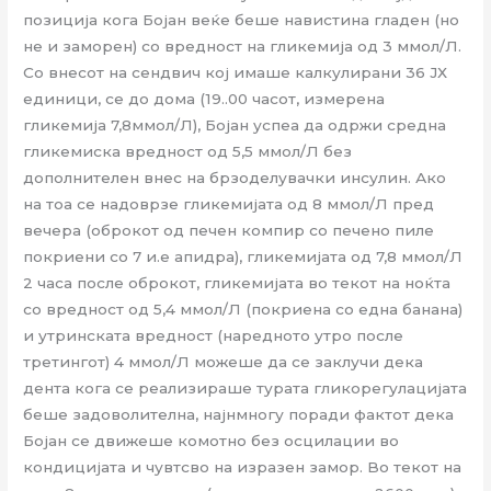
позиција кога Бојан веќе беше навистина гладен (но
не и заморен) со вредност на гликемија од 3 ммол/Л.
Со внесот на сендвич кој имаше калкулирани 36 ЈХ
единици, се до дома (19..00 часот, измерена
гликемија 7,8ммол/Л), Бојан успеа да одржи средна
гликемиска вредност од 5,5 ммол/Л без
дополнителен внес на брзоделувачки инсулин. Ако
на тоа се надоврзе гликемијата од 8 ммол/Л пред
вечера (оброкот од печен компир со печено пиле
покриени со 7 и.е апидра), гликемијата од 7,8 ммол/Л
2 часа после оброкот, гликемијата во текот на ноќта
со вредност од 5,4 ммол/Л (покриена со една банана)
и утринската вредност (наредното утро после
третингот) 4 ммол/Л можеше да се заклучи дека
дента кога се реализираше турата гликорегулацијата
беше задоволителна, најнмногу поради фактот дека
Бојан се движеше комотно без осцилации во
кондицијата и чувтсво на изразен замор. Во текот на