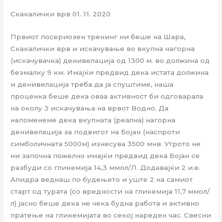
Скакалички врв 01. 11. 2020
Првиот посериозен тренинг ни беше на Шара,
Скакалички врв и искачување во вкупна нагорна
(искачувачка) денивелација од 1300 м. во должина од
безмалку 9 км. Имајќи предвид дека истата должина
и денивелација треба да ја спуштиме, наша
проценка беше дека оваа активност би одговарала
на околу 3 искачувања на врвот Водно. Да
напоменеме дека вкупната (реална) нагорна
денивелација за подвигот на Бојан (наспроти
симболичната 5000м) изнесува 3500 мнв. Утрото не
ни започна пожелно имајќи предвид дека Бојан се
разбуди со гликемија 14,3 ммол/Л. Додавајќи 2 и.е.
Апидра веднаш по будењето и уште 2 на самиот
старт од турата (со вредности на гликемија 11,7 ммол/
л) јасно беше дека не чека будна работа и активно
пратење на гликемијата во секој нареден час. Свесни