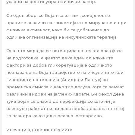
услови на континуиран физички напор.
Со еден збор, со Бојан како тим , секојдневно
правиме анализи на гликемијата во мирување и при
физичка активност, како би се доближиле до
одлична оптимизација на инсулинската терапија.
Она што мора да се потенцира во целата оваа фаза
на подготовка е фактот дека еден од клучните
фактори за добра гликорегуација е одличното
познавање на Бојан за дејството на инсулините кои
ги користи во терапија (Апидра и Лантус) во
временска смисла и како тие делува кога се земаат
различни видови на јагленихидрати. Би рекол дека
тука Бојан се снаоѓа до перфекција со што ни ја
олеснува работата и ни дава верба дека она што тој
го планира како цел е реално остварливо.
Исечоци од тренинг сесиите