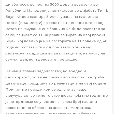
дијабетесот, во чест на 5000 деца и возрасни во
Република Македонија кои живеат со дијабетс Тип 1,
Бојан Киров планира 5 искачувања на планината
Водно (1060 метри) во текот на 1 ден при што секој 1
метар искачување симболично ќе биде посветен за
секој пациент со Т1. За реализацијата на овој проект
Бојан, кој воедно ја има состојбата на Т1 повеќе од 40
години, состави тим од пријатели кои ќе му
овозможат поддршка во реализацијата, најмногу на
самиот ден, но и деновите претходно.
На наше големо задоволство, но воедно и
одговорност, Бојан не покани во тимот кој ќе треба
да му даде поддршка во реализација на овој подвиг.
Причините поради кои се одлучи за наше
вклучување во тимот е стручноста која низ годините
ја потврдивме со учество на голем број настани
посветени во областа на аплската медицина,
секојдневната клиничка пракса со дијабетесот,