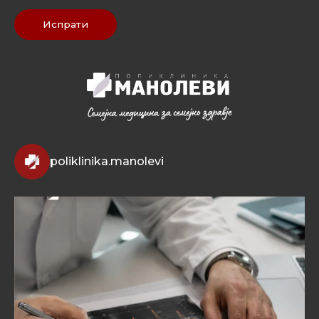
Испрати
poliklinika.manolevi