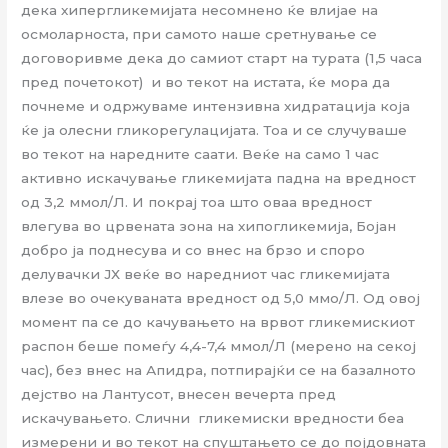
дека хипергликемијата несомнено ќе влијае на
осмоларноста, при самото наше сретнување се
договоривме дека до самиот старт на турата (1,5 часа
пред почетокот) и во текот на истата, ќе мора да
почнеме и одржуваме интензивна хидратација која
ќе ја олесни гликорегулацијата. Тоа и се случуваше
во текот на наредните саати. Веќе на само 1 час
активно искачување гликемијата падна на вредност
од 3,2 ммол/Л. И покрај тоа што оваа вредност
влегува во црвената зона на хипогликемија, Бојан
добро ја поднесува и со внес на брзо и споро
делувачки ЈХ веќе во наредниот час гликемијата
влезе во очекуваната вредност од 5,0 ммо/Л. Од овој
момент па се до качувањето на врвот гликемискиот
распон беше помеѓу 4,4-7,4 ммол/Л (мерено на секој
час), без внес на Апидра, потпирајќи се на базалното
дејство на Лантусот, внесен вечерта пред
искачувањето. Слични гликемиски вредности беа
измерени и во текот на спуштањето се до појдовната