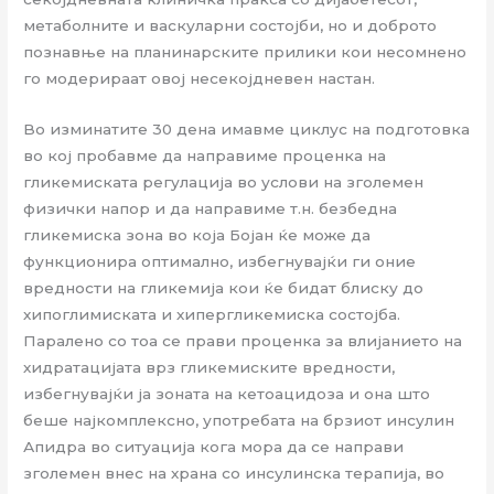
метаболните и васкуларни состојби, но и доброто
познавње на планинарските прилики кои несомнено
го модерираат овој несекојдневен настан.
Во изминатите 30 дена имавме циклус на подготовка
во кој пробавме да направиме проценка на
гликемиската регулација во услови на зголемен
физички напор и да направиме т.н. безбедна
гликемиска зона во која Бојан ќе може да
функционира оптимално, избегнувајќи ги оние
вредности на гликемија кои ќе бидат блиску до
хипоглимиската и хипергликемиска состојба.
Паралено со тоа се прави проценка за влијанието на
хидратацијата врз гликемиските вредности,
избегнувајќи ја зоната на кетоацидоза и она што
беше најкомплексно, употребата на брзиот инсулин
Апидра во ситуација кога мора да се направи
зголемен внес на храна со инсулинска терапија, во