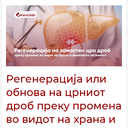
Регенерација
или
обнова
на
црниот
дроб
преку
промена
во
видот
Регенерација или
на
храна
обнова на црниот
и
физичката
дроб преку промена
активност
во видот на храна и