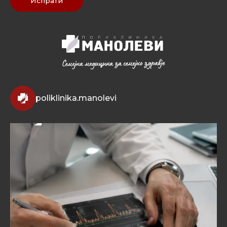
Испрати
poliklinika.manolevi