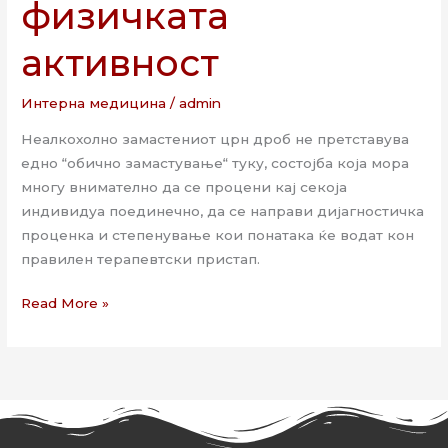
физичката
активност
Интерна медицина
/
admin
Неалкохолно замастениот црн дроб не претставува
едно “обично замастување“ туку, состојба која мора
многу внимателно да се процени кај секоја
индивидуа поединечно, да се направи дијагностичка
проценка и степенување кои понатака ќе водат кон
правилен терапевтски пристап.
Read More »