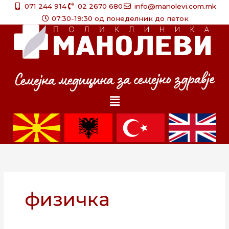
Skip
071 244 914
02 2670 680
info@manolevi.com.mk
to
07:30-19:30 од понеделник до петок
content
Menu
физичка