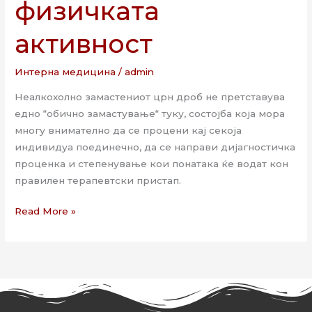
физичката
активност
Интерна медицина
/
admin
Неалкохолно замастениот црн дроб не претставува
едно “обично замастување“ туку, состојба која мора
многу внимателно да се процени кај секоја
индивидуа поединечно, да се направи дијагностичка
проценка и степенување кои понатака ќе водат кон
правилен терапевтски пристап.
Read More »