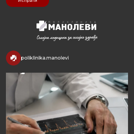
Испрати
poliklinika.manolevi