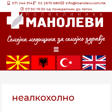
Skip
071 244 914
02 2670 680
info@manolevi.com.mk
to
07:30-19:30 од понеделник до петок
content
Menu
неалкохолно