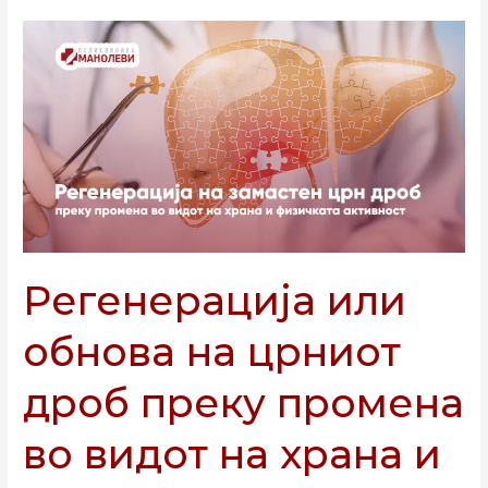
Регенерација
или
обнова
на
црниот
дроб
преку
промена
во
видот
Регенерација или
на
храна
обнова на црниот
и
физичката
дроб преку промена
активност
во видот на храна и