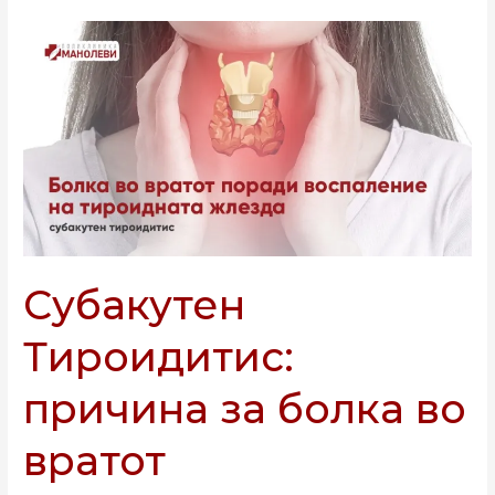
Субакутен
Тироидитис:
причина
за
болка
во
вратот
Субакутен
Тироидитис:
причина за болка во
вратот