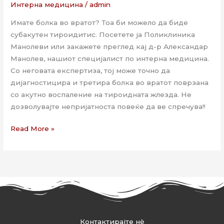
Интерна медицина
/
admin
Имате болка во вратот? Тоа би можело да биде
субакутен тироидитис. Посетете ја Поликлиника
Манолеви или закажете преглед кај д-р Александар
Манолев, нашиот специјалист по интерна медицина.
Со неговата експертиза, тој може точно да
дијагностицира и третира болка во вратот поврзана
со акутно воспаление на тироидната жлезда. Не
дозволувајте непријатноста повеќе да ве спречува!!
Read More »
Контактирајте нѐ