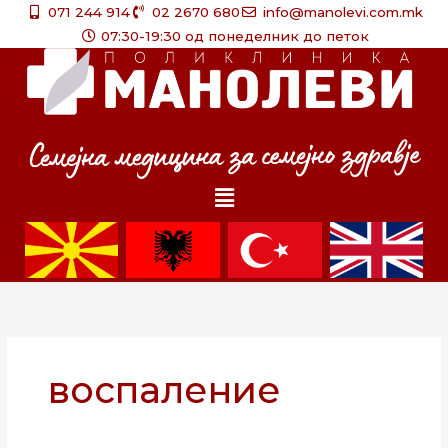
Skip
071 244 914
02 2670 680
info@manolevi.com.mk
to
07:30-19:30 од понеделник до петок
content
Menu
воспаление