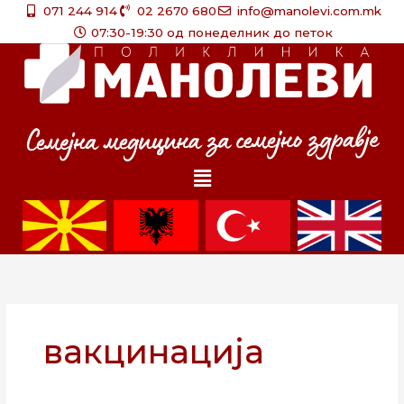
Skip
071 244 914
02 2670 680
info@manolevi.com.mk
to
07:30-19:30 од понеделник до петок
content
Menu
вакцинација