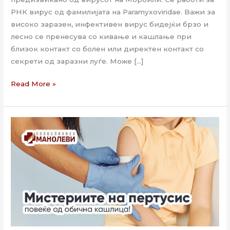
РНК вирус од фамилијата на Paramyxoviridae. Важи за
високо заразен, инфективен вирус бидејќи брзо и
лесно се пренесува со кивање и кашлање при
близок контакт со болен или директен контакт со
секрети од заразни луѓе. Може […]
Read More »
Пертусис
или
голема
(црна,
магарешка)
кашлица