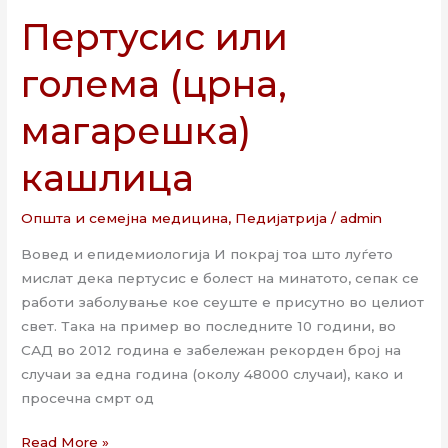
Пертусис или
голема (црна,
магарешка)
кашлица
Општа и семејна медицина
,
Педијатрија
/
admin
Вовед и епидемиологија И покрај тоа што луѓето
мислат дека пертусис е болест на минатото, сепак се
работи заболување кое сеуште е присутно во целиот
свет. Така на пример во последните 10 години, во
САД во 2012 година е забележан рекорден број на
случаи за една година (околу 48000 случаи), како и
просечна смрт од
Read More »