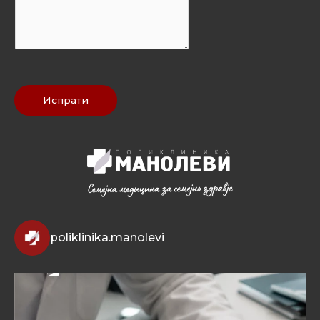
*
Испрати
poliklinika.manolevi