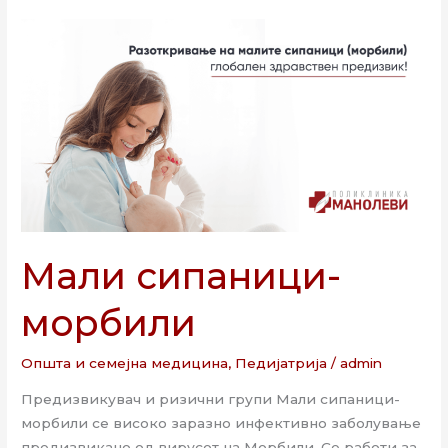
Мали
сипаници-
морбили
Мали сипаници-
морбили
Општа и семејна медицина
,
Педијатрија
/
admin
Предизвикувач и ризични групи Mали сипаници-
морбили се високо заразно инфективно заболување
предизвикано од вирусот на Морбили. Се работи за