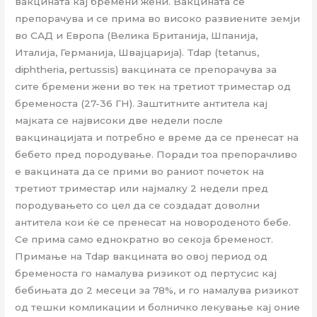
вакцината кај бремени жени. Вакцината се
препорачува и се прима во високо развиените земји
во САД и Европа (Велика Британија, Шпанија,
Италија, Германија, Швајцарија). Tdap (tetanus,
diphtheria, pertussis) вакцината се препорачува за
сите бремени жени во тек на третиот триместар од
бременоста (27-36 ГН). Заштитните антитела кај
мајката се највисоки две недели после
вакцинацијата и потребно е време да се пренесат на
бебето пред породување. Поради тоа препорачливо
е вакцината да се прими во раниот почеток на
третиот триместар или најмалку 2 недели пред
породувањето со цел да се создадат доволни
антитела кои ќе се пренесат на новороденото бебе.
Се прима само еднократно во секоја бременост.
Примање на Tdap вакцината во овој период од
бременоста го намалува ризикот од пертусис кај
бебињата до 2 месеци за 78%, и го намалува ризикот
од тешки комликации и болничко лекување кај оние