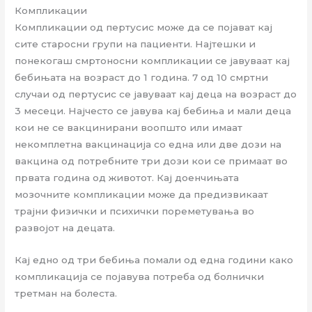
Компликации
Компликации од пертусис може да се појават кај
сите старосни групи на пациенти. Најтешки и
понекогаш смртоносни компликации се јавуваат кај
бебињата на возраст до 1 година. 7 од 10 смртни
случаи од пертусис се јавуваат кај деца на возраст до
3 месеци. Најчесто се јавува кај бебиња и мали деца
кои не се вакцинирани воопшто или имаат
некомплетна вакцинација со една или две дози на
вакцина од потребните три дози кои се примаат во
првата година од животот. Кај доенчињата
мозочните компликации може да предизвикаат
трајни физички и психички пореметувања во
развојот на децата.
Кај едно од три бебиња помали од една години како
компликација се појавува потреба од болнички
третман на болеста.