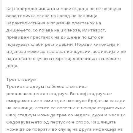
Кај новороденчињата и малите деца не се појавува
оваа типична слика на напад на кашлица.
Карактеристична е појава на престанок на
дишењето, со појава на цијаноза, млитавост,
привиден престанок на дишење по што се
појавуваат слаби респирации. Поради хипоксија и
цијаноза може да настанат конвулзии, асфиксија и во
најтешките случаи и смрт кај доенчињата и малите
деца.
Трет стадиум
Третиот стадиум на болеста се вика
реконвалесцентен стадиум. Во овој стадиум се
смируваат симптомите, се намалува бројот на напади
на кашлица, истите се полесни и некарактеристични.
Овој стадиум може да трае со недели дури и месеци.
Оздравувањето од пертусис е споро. Кашлицата
може да се поврати во случај на друга инфекција на