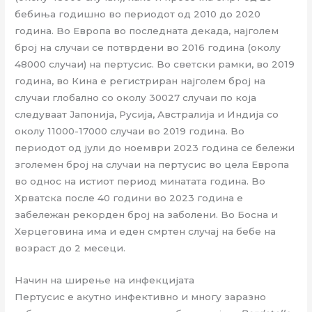
бебиња годишно во периодот од 2010 до 2020
година. Во Европа во последната декада, најголем
број на случаи се потврдени во 2016 година (околу
48000 случаи) на пертусис. Во светски рамки, во 2019
година, во Кина е регистриран најголем број на
случаи глобално со околу 30027 случаи по која
следуваат Јапонија, Русија, Австралија и Индија со
околу 11000-17000 случаи во 2019 година. Во
периодот од јули до ноември 2023 година се бележи
зголемен број на случаи на пертусис во цела Европа
во однос на истиот период минатата година. Во
Хрватска после 40 години во 2023 година е
забележан рекорден број на заболени. Во Босна и
Херцеговина има и еден смртен случај на бебе на
возраст до 2 месеци.
Начин на ширење на инфекцијата
Пертусис е акутно инфективно и многу заразно