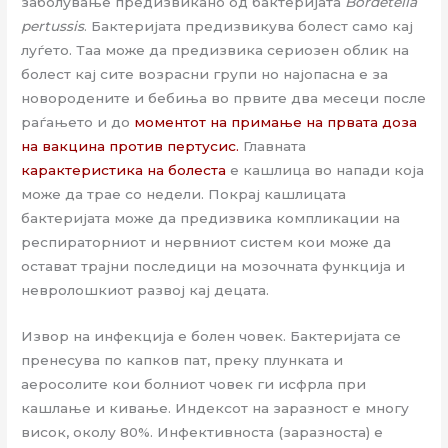
заболување предизвикано од бактеријата
Bordetella
pertussis
. Бактеријата предизвикува болест само кај
луѓето. Таа може да предизвика сериозен облик на
болест кај сите возрасни групи но најопасна е за
новородените и бебиња во првите два месеци после
раѓањето и до
моментот на примање на првата доза
на вакцина против пертусис.
Главната
карактеристика на болеста
е кашлица во напади која
може да трае со недели. Покрај кашлицата
бактеријата може да предизвика компликации на
респираторниот и нервниот систем кои може да
остават трајни последици на мозочната функција и
невролошкиот развој кај децата.
Извор на инфекција е болен човек. Бактеријата се
пренесува по капков пат, преку плунката и
аеросолите кои болниот човек ги исфрла при
кашлање и кивање. Индексот на заразност е многу
висок, околу 80%. Инфективноста (заразноста) е