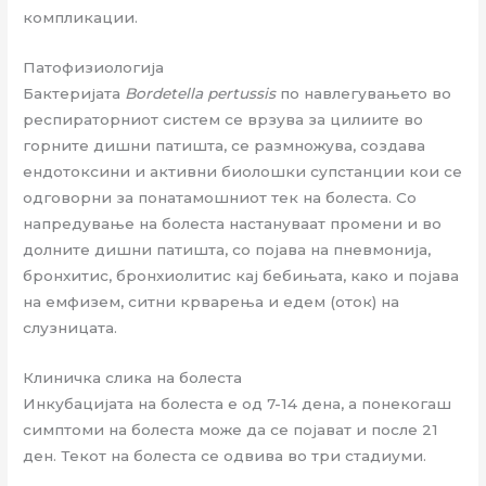
компликации.
Патофизиологија
Бактеријата
Bordetella pertussis
по навлегувањето во
респираторниот систем се врзува за цилиите во
горните дишни патишта, се размножува, создава
ендотоксини и активни биолошки супстанции кои се
одговорни за понатамошниот тек на болеста. Со
напредување на болеста настануваат промени и во
долните дишни патишта, со појава на пневмонија,
бронхитис, бронхиолитис кај бебињата, како и појава
на емфизем, ситни крварења и едем (оток) на
слузницата.
Клиничка слика на болеста
Инкубацијата на болеста е од 7-14 дена, а понекогаш
симптоми на болеста може да се појават и после 21
ден. Текот на болеста се одвива во три стадиуми.