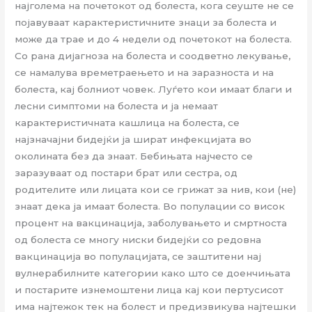
најголема на почетокот од болеста, кога сеуште не се
појавуваат карактеристичните знаци за болеста и
може да трае и до 4 недели од почетокот на болеста.
Со рана дијагноза на болеста и соодветно лекување,
се намалува времетраењето и на заразноста и на
болеста, кај болниот човек. Луѓето кои имаат благи и
лесни симптоми на болеста и ја немаат
карактеристичната кашлица на болеста, се
најзначајни бидејќи ја шират инфекцијата во
околината без да знаат. Бебињата најчесто се
заразуваат од постари брат или сестра, од
родителите или лицата кои се грижат за нив, кои (не)
знаат дека ја имаат болеста. Во популации со висок
процент на вакцинација, заболувањето и смртноста
од болеста се многу ниски бидејќи со редовна
вакцинација во популацијата, се заштитени нај
вулнерабилните категории како што се доенчињата
и постарите изнемоштени лица кај кои пертусисот
има најтежок тек на болест и предизвикува најтешки