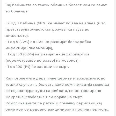
Кај бебињата со тежок облик на болест кои се лечат
во болница:
• 2 од 3 бебиња (68%) ќе имаат појава на апнеа (што
претставува живото-загрозувачка пауза во
дишењето),
• 1 од 5 (22%) од нив ќе развијат белодробна
инфекција (пневмонија),
• 1 од 150 (0,6%) ќе разијат енцефалопартија
(пореметување во развој на мозокот),
• 1 од 100 (1%) ќе заврши со смрт.
Кај поголемите деца, тинејџерите и возрасните, во
тешки случаи на болеста како компликација може да
се појават фрактури на ребрата, неконтролирано
мокрење, слабеење или појава на смрт.
Компликациите се ретки и помалку сериозни кај
оние кои се редовно вакцинирани против пертусис.