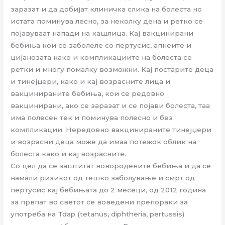
заразат и да добијат клиничка слика на болеста но
истата поминува лесно, за неколку дена и ретко се
појавуваат напади на кашлица. Кај вакцинирани
бебиња кои се заболеле со пертусис, апнеите и
цијанозата како и компликациите на болеста се
ретки и многу помалку возможни. Кај постарите деца
и тинејџери, како и кај возрасните лица и
вакцинираните бебиња, кои се редовно
вакцинирани, ако се заразат и се појави болеста, таа
има полесен тек и поминува полесно и без
компликации. Нередовно вакцинираните тинејџери
и возрасни деца може да имаа потежок облик на
болеста како и кај возрасните.
Со цел да се заштитат новородените бебиња и да се
намали ризикот од тешко заболување и смрт од
пертусис кај бебињата до 2 месеци, од 2012 година
за првпат во светот се воведени препораки за
употреба на Tdap (tetanus, diphtheria, pertussis)