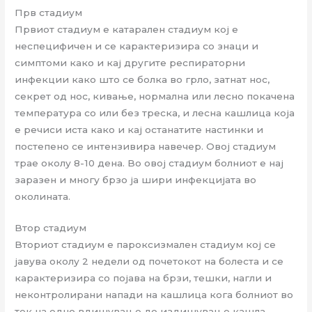
Прв стадиум
Првиот стадиум е катарален стадиум кој е
неспецифичен и се карактеризира со знаци и
симптоми како и кај другите респираторни
инфекции како што се болка во грло, затнат нос,
секрет од нос, кивање, нормална или лесно покачена
температура со или без треска, и лесна кашлица која
е речиси иста како и кај останатите настинки и
постепено се интензивира навечер. Овој стадиум
трае околу 8-10 дена. Во овој стадиум болниот е нај
заразен и многу брзо ја шири инфекцијата во
околината.
Втор стадиум
Вториот стадиум е пароксизмален стадиум кој се
јавува околу 2 недели од почетокот на болеста и се
карактеризира со појава на брзи, тешки, нагли и
неконтролирани напади на кашлица кога болниот во
тек на едно вдишување до издишување кашла