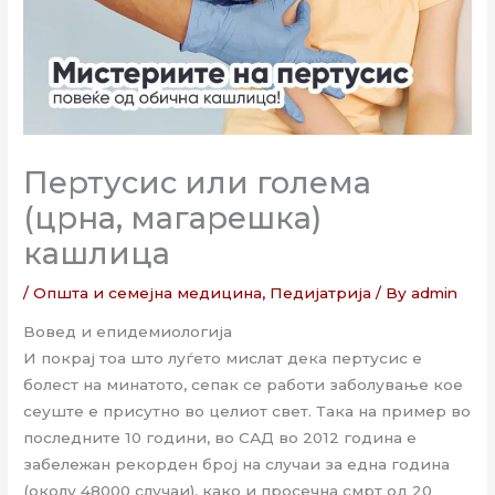
Пертусис или голема
(црна, магарешка)
кашлица
/
Општа и семејна медицина
,
Педијатрија
/ By
admin
Вовед и епидемиологија
И покрај тоа што луѓето мислат дека пертусис е
болест на минатото, сепак се работи заболување кое
сеуште е присутно во целиот свет. Така на пример во
последните 10 години, во САД во 2012 година е
забележан рекорден број на случаи за една година
(околу 48000 случаи), како и просечна смрт од 20