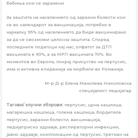
бебиња кои се заразени.
За заштита на населението од заразни болести кои
се во календарот за вакцинација, потребно е
најмалку 95% од населението да биде вакцинирано
за да се овозможи целосна заштита. Според
последните податоци кај нас, опфатот за ДТП
вакцината е 90%, а за МРП вакцината 70%. Во
моментов во Европа, покрај присуство на пертусис,
има и активна епидемија на морбили во Романија.
М-р Д-р Елена Манолева Николовска
специјалист педијатар
Тагови/ клучни зборови:
пертусис, црна кашлица,
магарешка кашлица, голема кашлица, бордетела
пертусис, заразни болести, вакцинација,
педијатриско здравје, респираторни инфекции,
јавно здравје, компликации од пертусис, третман на