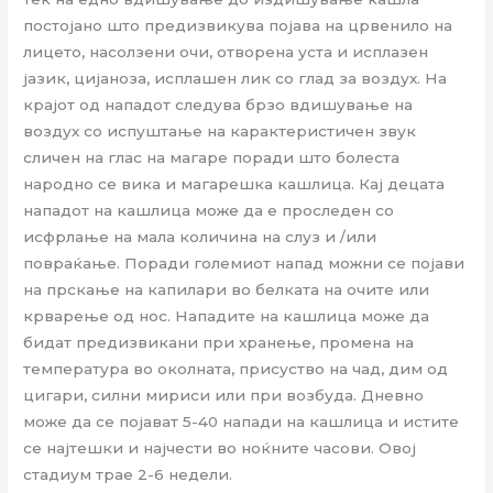
постојано што предизвикува појава на црвенило на
лицето, насолзени очи, отворена уста и исплазен
јазик, цијаноза, исплашен лик со глад за воздух. На
крајот од нападот следува брзо вдишување на
воздух со испуштање на карактеристичен звук
сличен на глас на магаре поради што болеста
народно се вика и магарешка кашлица. Кај децата
нападот на кашлица може да е проследен со
исфрлање на мала количина на слуз и /или
повраќање. Поради големиот напад можни се појави
на прскање на капилари во белката на очите или
крварење од нос. Нападите на кашлица може да
бидат предизвикани при хранење, промена на
температура во околната, присуство на чад, дим од
цигари, силни мириси или при возбуда. Дневно
може да се појават 5-40 напади на кашлица и истите
се најтешки и најчести во ноќните часови. Овој
стадиум трае 2-6 недели.