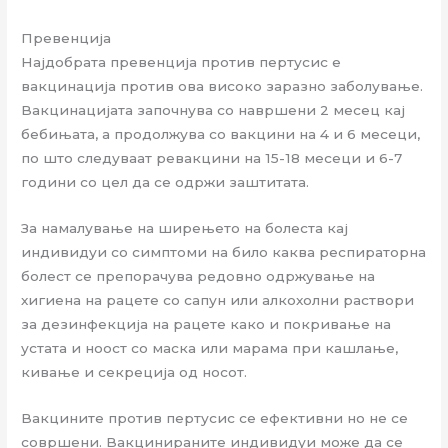
Превенција
Најдобрата превенција против пертусис е
вакцинација против ова високо заразно заболување.
Вакцинацијата започнува со навршени 2 месец кај
бебињата, а продолжува со вакцини на 4 и 6 месеци,
по што следуваат ревакцини на 15-18 месеци и 6-7
години со цел да се одржи заштитата.
За намалување на ширењето на болеста кај
индивидуи со симптоми на било каква респираторна
болест се препорачува редовно одржување на
хигиена на рацете со сапун или алкохолни раствори
за дезинфекција на рацете како и покривање на
устата и ноост со маска или марама при кашлање,
кивање и секреција од носот.
Вакцините против пертусис се ефективни но не се
совршени. Вакцинираните индивидуи може да се