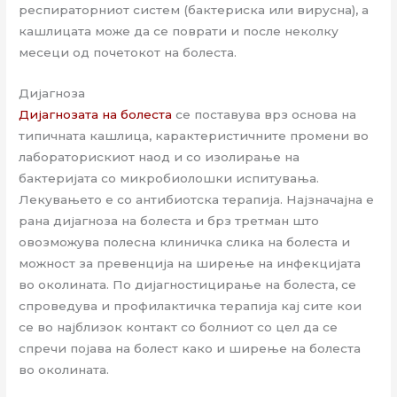
респираторниот систем (бактериска или вирусна), а
кашлицата може да се поврати и после неколку
месеци од почетокот на болеста.
Дијагноза
Дијагнозата на болеста
се поставува врз основа на
типичната кашлица, карактеристичните промени во
лабораторискиот наод и со изолирање на
бактеријата со микробиолошки испитувања.
Лекувањето е со антибиотска терапија. Најзначајна е
рана дијагноза на болеста и брз третман што
овозможува полесна клиничка слика на болеста и
можност за превенција на ширење на инфекцијата
во околината. По дијагностицирање на болеста, се
спроведува и профилактичка терапија кај сите кои
се во најблизок контакт со болниот со цел да се
спречи појава на болест како и ширење на болеста
во околината.