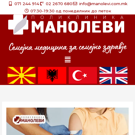
Skip
071 244 914
02 2670 680
info@manolevi.com.mk
to
07:30-19:30 од понеделник до петок
content
Menu