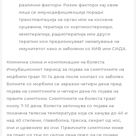
различни фактори. Ризик фактори кај овие
лица се имунодефициенција поради
трансплантација на орган или на коскена
срцевина, терапија со кортикостероиди,
хемотерапија, радиотерапија или други
терапии кои предизикуваат намалување на
имунитетот како и заболени со ХИВ или СИДА.
Клиничка слика и компликации на болеста
Инкубациониот период за појава на симптомите на
морбили траат 10-14 дена после контакт со заболен.
Болните со морбили се заразни четири дена пред
појава на симптомите и четири дена по појава на
првите симптоми. Симптомите на болеста траат
околу 7-10 дена. Болеста започнува со појава на
покачена телесна температура која се качува до 40 и
над 40 степени, главоболка, треска, секрет од нос,
очи и црвенило во очи. Првичните симптоми може
да траат од три до седум дена пред да се појави