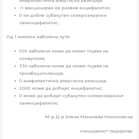
анафилактичка алергиска реакција;
<1 вакциниран ќе развие енцефалитис;
0 ќе добие субакутен склерозирачки
паненцефалитис.
Од 1 милион заболени луѓе:
500 заболени може да имаат појава на
конвулзии;
330 заболени може да имаат појава на
тромбоцитопенија;
0 анафилактичка алергиска реакција;
2000 може да добијат енцефалитис;
0 може да добијат субакутен склерозирачки
паненцефалитис.
М-р Д-р Елена Манолева Николовска
специјалист педијатар