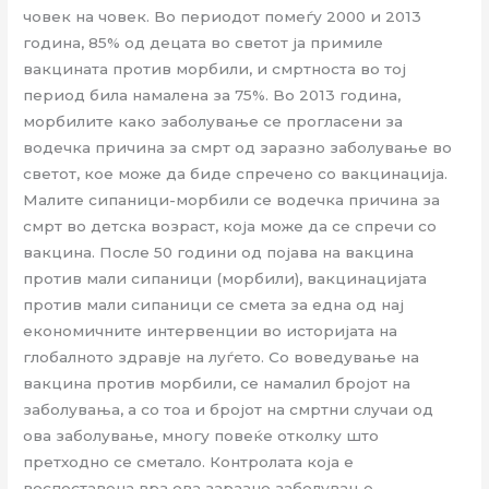
човек на човек. Во периодот помеѓу 2000 и 2013
година, 85% од децата во светот ја примиле
вакцината против морбили, и смртноста во тој
период била намалена за 75%. Во 2013 година,
морбилите како заболување се прогласени за
водечка причина за смрт од заразно заболување во
светот, кое може да биде спречено со вакцинација.
Малите сипаници-морбили се водечка причина за
смрт во детска возраст, која може да се спречи со
вакцина. После 50 години од појава на вакцина
против мали сипаници (морбили), вакцинацијата
против мали сипаници се смета за една од нај
економичните интервенции во историјата на
глобалното здравје на луѓето. Со воведување на
вакцина против морбили, се намалил бројот на
заболувања, а со тоа и бројот на смртни случаи од
ова заболување, многу повеќе отколку што
претходно се сметало. Контролата која е
воспоставена врз ова заразно заболување,