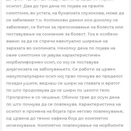
осипот. Два до три дена по појава на првите
симптоми, во устата, на букалната слузокожа, може да
се забележат т.н. Копликови дамки кои доколку се
забележат, се битни за препознавање на болеста или
поставување на сомнение за болест. Тоа е особено
важно за да се спречи евентуално ширење на
заразата во околината. Неколку дена по појава на
овие симптоми се јавува карактеристичен
морбилиформен осип, со кој се поставува
дијагнозата на заболувањето. Се работи за црвен
макулопапуларен осип кој прво почнува во пределот
позади ушите, веднаш се шири на главата и вратот
по што продолжува да се шири по целото тело.
Пропратен е со чешање. Обично трае до осум дена
по што почнува да се повлекува. Карактеристика на
осипот е промена на бојата при негово повлекување,
од црвена до темно кафена боја до комплетно
исчезнување. Комплетно повлекување на морбилите