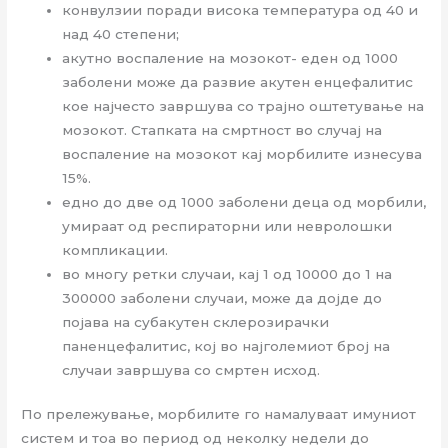
конвулзии поради висока температура од 40 и
над 40 степени;
акутно воспаление на мозокот- еден од 1000
заболени може да развие акутен енцефалитис
кое најчесто завршува со трајно оштетување на
мозокот. Стапката на смртност во случај на
воспаление на мозокот кај морбилите изнесува
15%.
едно до две од 1000 заболени деца од морбили,
умираат од респираторни или невролошки
компликации.
во многу ретки случаи, кај 1 од 10000 до 1 на
300000 заболени случаи, може да дојде до
појава на субакутен склерозирачки
паненцефалитис, кој во најголемиот број на
случаи завршува со смртен исход.
По прележување, морбилите го намалуваат имуниот
систем и тоа во период од неколку недели до