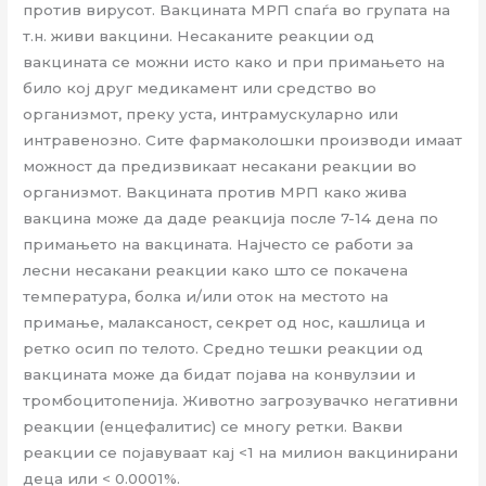
против вирусот. Вакцината МРП спаѓа во групата на
т.н. живи вакцини. Несаканите реакции од
вакцината се можни исто како и при примањето на
било кој друг медикамент или средство во
организмот, преку уста, интрамускуларно или
интравенозно. Сите фармаколошки производи имаат
можност да предизвикаат несакани реакции во
организмот. Вакцината против МРП како жива
вакцина може да даде реакција после 7-14 дена по
примањето на вакцината. Најчесто се работи за
лесни несакани реакции како што се покачена
температура, болка и/или оток на местото на
примање, малаксаност, секрет од нос, кашлица и
ретко осип по телото. Средно тешки реакции од
вакцината може да бидат појава на конвулзии и
тромбоцитопенија. Животно загрозувачко негативни
реакции (енцефалитис) се многу ретки. Вакви
реакции се појавуваат кај <1 на милион вакцинирани
деца или < 0.0001%.