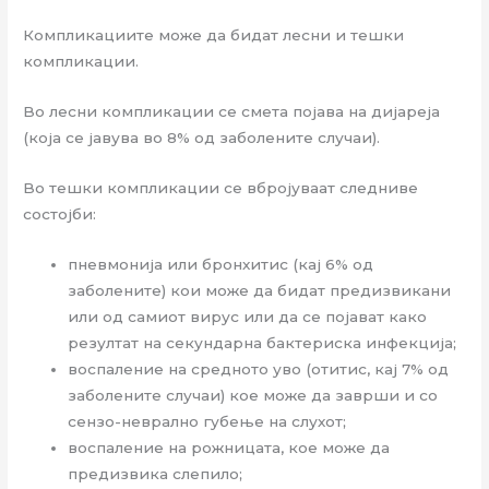
Компликациите може да бидат лесни и тешки
компликации.
Во лесни компликации се смета појава на дијареја
(која се јавува во 8% од заболените случаи).
Во тешки компликации се вбројуваат следниве
состојби:
пневмонија или бронхитис (кај 6% од
заболените) кои може да бидат предизвикани
или од самиот вирус или да се појават како
резултат на секундарна бактериска инфекција;
воспаление на средното уво (отитис, кај 7% од
заболените случаи) кое може да заврши и со
сензо-неврално губење на слухот;
воспаление на рожницата, кое може да
предизвика слепило;