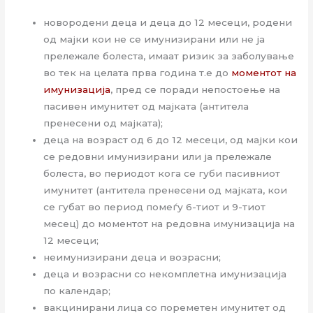
новородени деца и деца до 12 месеци, родени
од мајки кои не се имунизирани или не ја
прележале болеста, имаат ризик за заболување
во тек на целата прва година т.е до
моментот на
имунизација
, пред се поради непостоење на
пасивен имунитет од мајката (антитела
пренесени од мајката);
деца на возраст од 6 до 12 месеци, од мајки кои
се редовни имунизирани или ја прележале
болеста, во периодот кога се губи пасивниот
имунитет (антитела пренесени од мајката, кои
се губат во период помеѓу 6-тиот и 9-тиот
месец) до моментот на редовна имунизација на
12 месеци;
неимунизирани деца и возрасни;
деца и возрасни со некомплетна имунизација
по календар;
вакцинирани лица со пореметен имунитет од