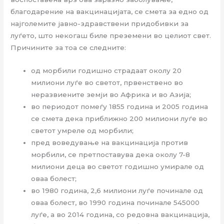
благодарение на вакцинацијата, се смета за едно од
најголемите јавно-здравствени придобивки за
луѓето, што некогаш биле преземени во целиот свет.
Причините за тоа се следните:
од морбили годишно страдаат околу 20
милиони луѓе во светот, првенствено во
неразвиените земји во Африка и во Азија;
во периодот помеѓу 1855 година и 2005 година
се смета дека приближно 200 милиони луѓе во
светот умреле од морбили;
пред воведување на вакцинација против
морбили, се претпоставува дека околу 7-8
милиони деца во светот годишно умирале од
оваа болест;
во 1980 година, 2,6 милиони луѓе починале од
оваа болест, во 1990 година починале 545000
луѓе, а во 2014 година, со редовна вакцинација,