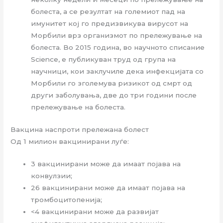
болеста, а се резултат на големиот пад на
имунитет кој го предизвикува вирусот на
Морбили врз организмот по прележување на
болеста. Во 2015 година, во научното списание
Science, е публикуван труд од група на
научници, кои заклучиле дека инфекцијата со
Морбили го зголемува ризикот од смрт од
други заболувања, две до три години после
прележување на болеста.
Вакцина наспроти прележана болест
Од 1 милион вакцинирани луѓе:
3 вакцинирани може да имаат појава на
конвулзии;
26 вакцинирани може да имаат појава на
тромбоцитопенија;
<4 вакцинирани може да развијат