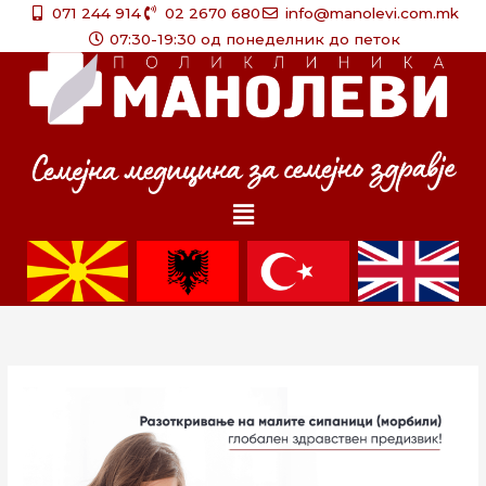
Skip
071 244 914
02 2670 680
info@manolevi.com.mk
to
07:30-19:30 од понеделник до петок
content
Menu