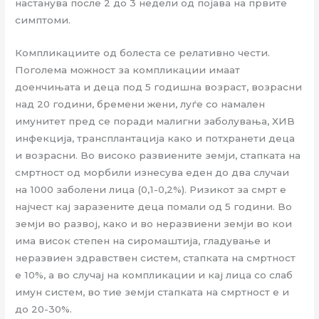
настанува после 2 до 3 недели од појава на првите
симптоми.
Компликациите од болеста се релативно чести.
Поголема можност за компликации имаат
доенчињата и деца под 5 годишна возраст, возрасни
над 20 години, бремени жени, луѓе со намален
имунитет пред се поради малигни заболувања, ХИВ
инфекција, трансплантација како и потхранети деца
и возрасни. Во високо развиените земји, стапката на
смртност од морбили изнесува еден до два случаи
на 1000 заболени лица (0,1-0,2%). Ризикот за смрт е
најчест кај заразените деца помали од 5 години. Во
земји во развој, како и во неразвиени земји во кои
има висок степен на сиромаштија, гладување и
неразвиен здравствен систем, стапката на смртност
е 10%, а во случај на компликации и кај лица со слаб
имун систем, во тие земји стапката на смртност е и
до 20-30%.