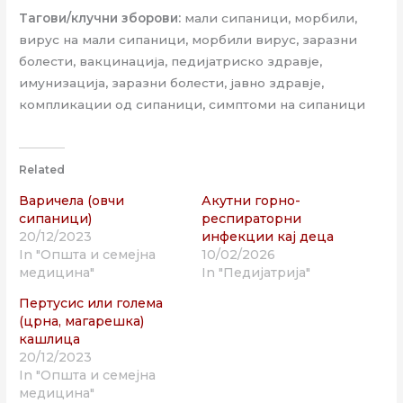
Тагови/клучни зборови:
мали сипаници, морбили,
вирус на мали сипаници, морбили вирус, заразни
болести, вакцинација, педијатриско здравје,
имунизација, заразни болести, јавно здравје,
компликации од сипаници, симптоми на сипаници
Related
Варичела (овчи
Акутни горно-
сипаници)
респираторни
20/12/2023
инфекции кај деца
In "Општа и семејна
10/02/2026
медицина"
In "Педијатрија"
Пертусис или голема
(црна, магарешка)
кашлица
20/12/2023
In "Општа и семејна
медицина"