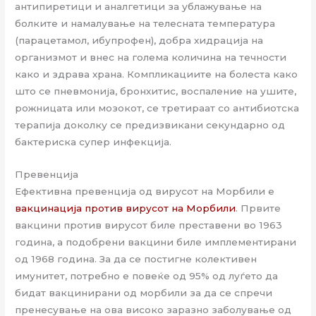
антипиретици и аналгетици за ублажување на
болките и намалување на телесната температура
(парацетамол, ибупрофен), добра хидрација на
организмот и внес на голема количина на течности
како и здрава храна. Компликациите на болеста како
што се пневмонија, бронхитис, воспаление на ушите,
рожницата или мозокот, се третираат со антибиотска
терапија доколку се предизвикани секундарно од
бактериска супер инфекција.
Превенција
Ефективна превенција од вирусот на Морбили е
вакцинација против вирусот на Морбили
. Првите
вакцини против вирусот биле преставени во 1963
година, а подобрени вакцини биле имплементирани
од 1968 година. За да се постигне колективен
имунитет, потребно е повеќе од 95% од луѓето да
бидат вакцинирани од морбили за да се спречи
пренесување на ова високо заразно заболување од