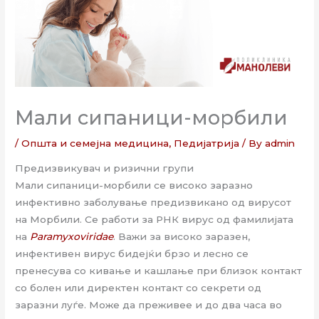
Мали сипаници-морбили
/
Општа и семејна медицина
,
Педијатрија
/ By
admin
Предизвикувач и ризични групи
Mали сипаници-морбили се високо заразно
инфективно заболување предизвикано од вирусот
на Морбили. Се работи за РНК вирус од фамилијата
на
Paramyxoviridae
. Важи за високо заразен,
инфективен вирус бидејќи брзо и лесно се
пренесува со кивање и кашлање при близок контакт
со болен или директен контакт со секрети од
заразни луѓе. Може да преживее и до два часа во