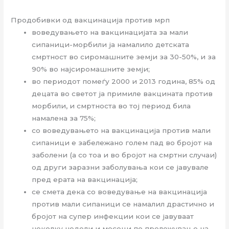
Продобивки од вакцинација против мрп
воведувањето на вакцинацијата за мали
сипаници-морбили ја намалило детската
смртност во сиромашните земји за 30-50%, и за
90% во најсиромашните земји;
во периодот помеѓу 2000 и 2013 година, 85% од
децата во светот ја примиле вакцината против
морбили, и смртноста во тој период била
намалена за 75%;
со воведувањето на вакцинација против мали
сипаници е забележано голем пад во бројот на
заболени (а со тоа и во бројот на смртни случаи)
од други заразни заболувања кои се јавувале
пред ерата на вакцинација;
се смета дека со воведување на вакцинација
против мали сипаници се намалил драстично и
бројот на супер инфекции кои се јавуваат
неколку недели и месеци по прележување на