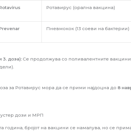
Rotavirus
Ротавирус (орална вакцина)
Prevenar
Пневмокок (13 соеви на бактерии)
 3. доза):
Се продолжува со поливалентните вакцини 
дели).
оза за Ротавирус мора да се прими најдоцна до
8 на
 Бустер дози и МРП
та година, бројот на вакцини се намалува, но се прим