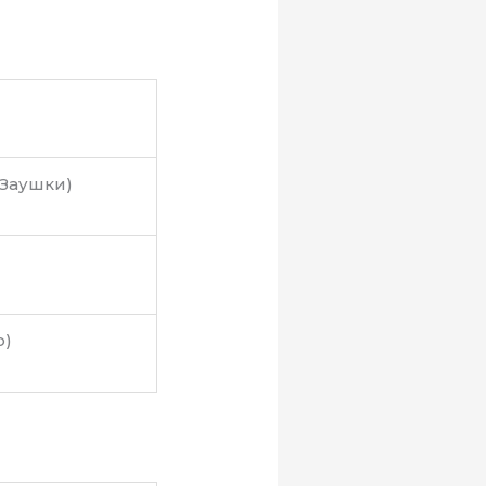
(Заушки)
o)