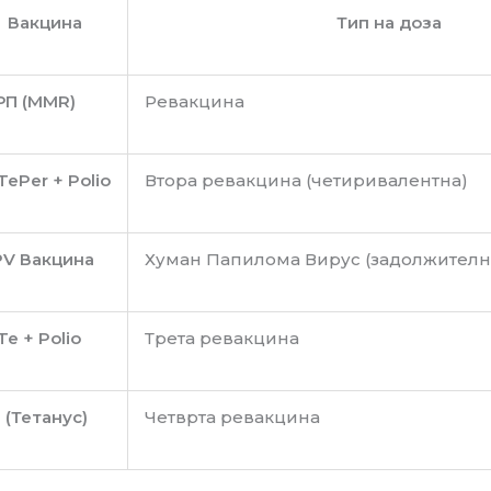
Вакцина
Тип на доза
РП (MMR)
Ревакцина
TePer + Polio
Втора ревакцина (четиривалентна)
PV Вакцина
Хуман Папилома Вирус (задолжителна
Te + Polio
Трета ревакцина
 (Тетанус)
Четврта ревакцина