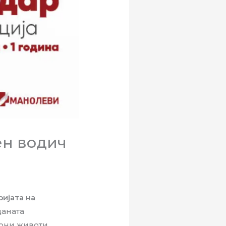
ен водич
ијата на
даната
иони животи