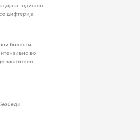
зацијата годишно
се дифтерија,
азни болести
.
интензивно во
де заштитено
обезбеди