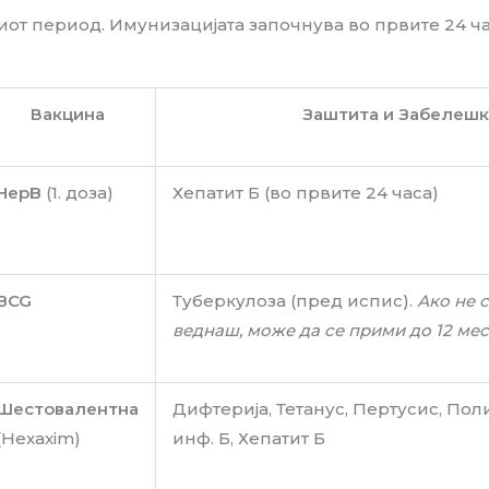
иот период. Имунизацијата започнува во првите 24 ча
Вакцина
Заштита и Забелеш
HepB
(1. доза)
Хепатит Б (во првите 24 часа)
BCG
Туберкулоза (пред испис).
Ако не 
веднаш, може да се прими до 12 месе
Шестовалентна
Дифтерија, Тетанус, Пертусис, По
(Hexaxim)
инф. Б, Хепатит Б