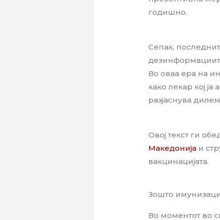
годишно.
Сепак, последни
дезинформациите 
Во оваа ера на 
како лекар кој ја
разјаснува дилем
Овој текст ги об
Македонија
и стр
вакцинацијата.
Зошто имунизаци
Во моментот во с