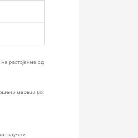
на растојание од
вршени месеци
(32
аат клучни