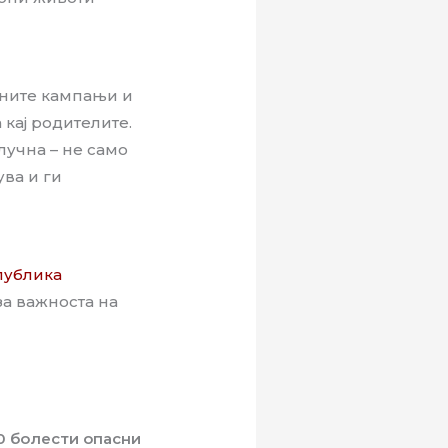
лните кампањи и
кај родителите.
лучна – не само
ува и ги
публика
за важноста на
0 болести опасни