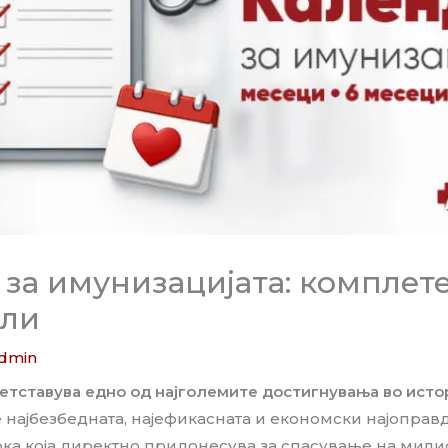
 за имунизацијата: комплет
ели
dmin
етставува едно од најголемите достигнувања во истор
е најбезбедната, најефикасната и економски најоправ
ка која директно придонесува за спасување на мил