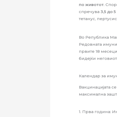
по животот
. Спо
спречува
3,5 до 
тетанус, пертуси
Во Република Ма
Редовната имуни
првите 18 месеци
бидејќи неговиот
Календар за имун
Вакцинацијата се
максимална зашт
1. Прва година: 