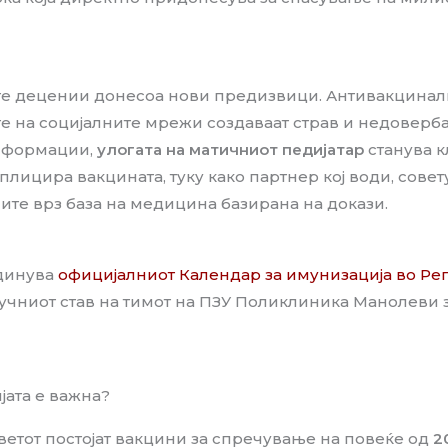
те децении донесоа нови предизвици. Антивакцина
на социјалните мрежи создаваат страв и недоверба 
информации,
улогата на матичниот педијатар
станува к
 аплицира вакцината, туку како партнер кој води, совет
ите врз база на медицина базирана на докази.
единува
официјалниот Календар за имунизација во Ре
учниот став на тимот на ПЗУ Поликлиника Манолеви 
јата е важна?
ветот постојат вакцини за спречување на повеќе од
2