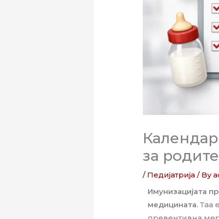
Календар
за родит
/
Педијатрија
/ By
a
Имунизацијата пр
медицината.
Таа 
превентивна мер