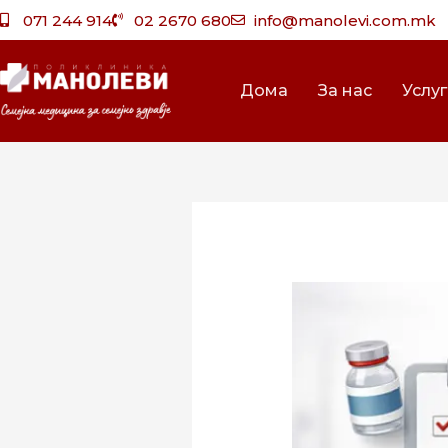
Skip
071 244 914
02 2670 680
info@manolevi.com.mk
to
content
Дома
За нас
Услу