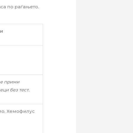
са по раѓањето.
ки
се прими
ци без тест.
лио, Хемофилус