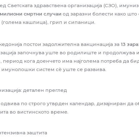
ред Светската здравствена организација (СЗО), имуни
5 милиони смртни случаи
од заразни болести како што 
с (голема кашлица), грип и сипаници.
кедонија постои задолжителна вакцинација за
13 зар
зација започнува уште во родилиште и продолжува 
, период кога доенчето има најголема потреба да би
 имунолошки систем сè уште се развива.
изација: детален преглед
 одвива по строго утврден календар, дизајниран да 
ита во вистинското време.
Интензивна заштита