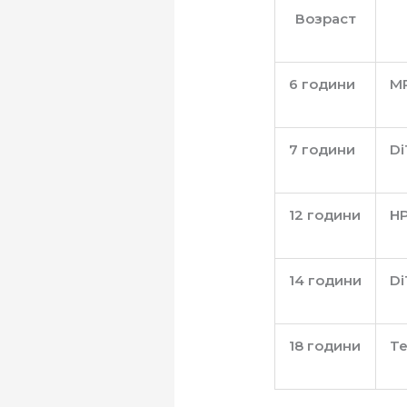
Возраст
6 години
М
7 години
Di
12 години
H
14 години
Di
18 години
Te