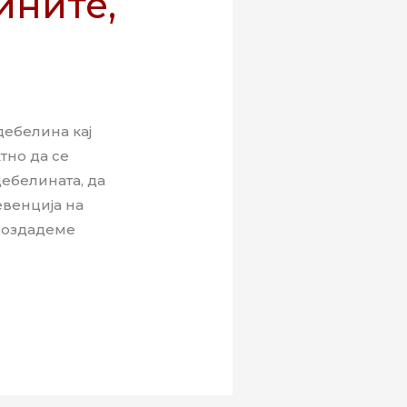
ините,
дебелина кај
тно да се
дебелината, да
евенција на
 создадеме