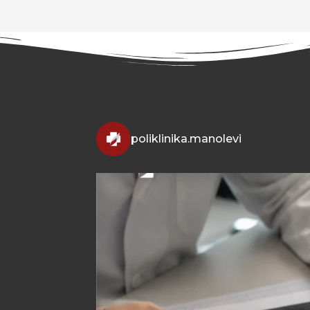
poliklinika.manolevi