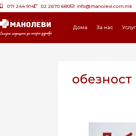
Skip
071 244 914
02 2670 680
info@manolevi.com.mk
to
content
Дома
За нас
Услу
обезност
Решавање
на