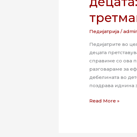
децата
третма
Педијатрија
/
admi
Педијатрите во це
децата претставув
справиме со ова п
разговараме за еф
дебелината во дет
поздрава иднина з
Read More »