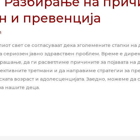
: Разбирање на прич
н и превенција
n
лиот свет се согласуваат дека зголемените стапки на 
а сериозен јавно здравствен проблем. Време е дирек
рашање, да ги расветлиме причините за појавата на 
ективните третмани и да направиме стратегии за пр
ската возраст и адолесценцијата. Заедно, можеме да
а нашите деца.