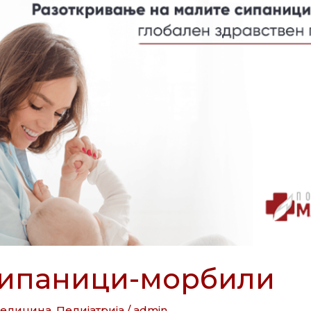
сипаници-морбили
медицина
,
Педијатрија
/
admin