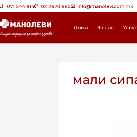
Skip
071 244 914
02 2670 680
info@manolevi.com.mk
to
content
Дома
За нас
Услу
мали сип
Мали
сипаници-