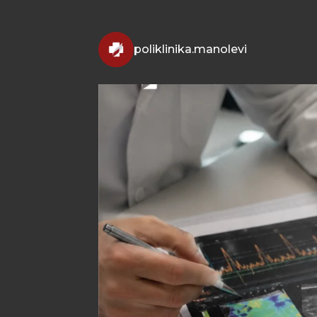
poliklinika.manolevi