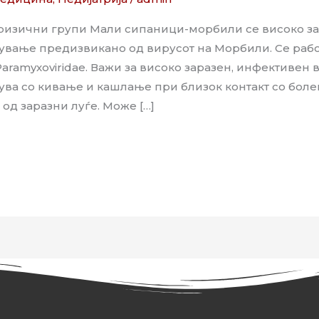
ризични групи Mали сипаници-морбили се високо з
ување предизвикано од вирусот на Морбили. Се рабо
Paramyxoviridae. Важи за високо заразен, инфективен 
ува со кивање и кашлање при близок контакт со бол
 од заразни луѓе. Може […]