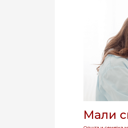
морбили
Мали 
Општа и семејна 