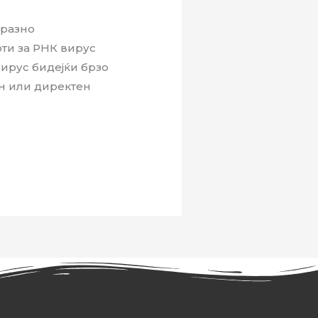
аразно
ти за РНК вирус
вирус бидејќи брзо
ен или директен