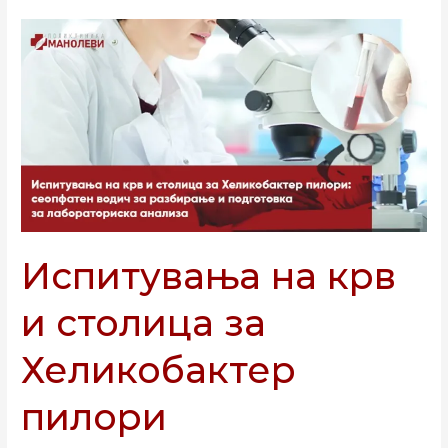
Испитувања
на
крв
и
столица
за
Хеликобактер
пилори
Испитувања на крв
и столица за
Хеликобактер
пилори