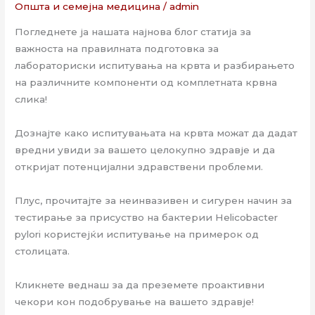
Општа и семејна медицина
/
admin
Погледнете ја нашата најнова блог статија за
важноста на правилната подготовка за
лабораториски испитувања на крвта и разбирањето
на различните компоненти од комплетната крвна
слика!
Дознајте како испитувањата на крвта можат да дадат
вредни увиди за вашето целокупно здравје и да
откријат потенцијални здравствени проблеми.
Плус, прочитајте за неинвазивен и сигурен начин за
тестирање за присуство на бактерии Helicobacter
pylori користејќи испитување на примерок од
столицата.
Кликнете веднаш за да преземете проактивни
чекори кон подобрување на вашето здравје!