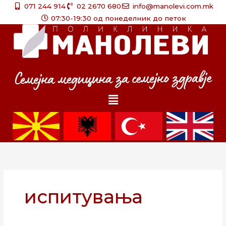
Skip
071 244 914
02 2670 680
info@manolevi.com.mk
to
07:30-19:30 од понеделник до петок
content
Menu
испитувања