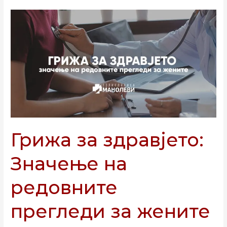
Грижа
за
здравјето:
Значење
на
редовните
прегледи
за
жените
Грижа за здравјето:
Значење на
редовните
прегледи за жените