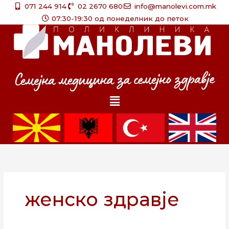
Skip
071 244 914
02 2670 680
info@manolevi.com.mk
to
07:30-19:30 од понеделник до петок
content
Menu
женско здравје