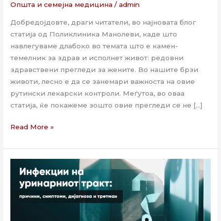
Општа и семејна медицина
/
admin
Добредојдовте, драги читатели, во најновата блог
статија од Поликлиника Манолеви, каде што
навлегуваме длабоко во темата што е камен-
темелник за здрав и исполнет живот: редовни
здравствени прегледи за жените. Во нашите брзи
животи, лесно е да се занемари важноста на овие
рутински лекарски контроли. Меѓутоа, во оваа
статија, ќе покажеме зошто овие прегледи се не […]
Read More »
Инфекции
на
уринарниот
тракт:
причини,