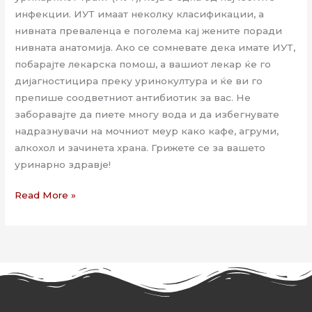
инфекции. ИУТ имаат неколку класификации, а
нивната преваленца е поголема кај жените поради
нивната анатомија. Ако се сомневате дека имате ИУТ,
побарајте лекарска помош, а вашиот лекар ќе го
дијагностицира преку уринокултура и ќе ви го
препише соодветниот антибиотик за вас. Не
заборавајте да пиете многу вода и да избегнувате
надразнувачи на мочниот меур како кафе, агруми,
алкохол и зачинета храна. Грижете се за вашето
уринарно здравје!
Read More »