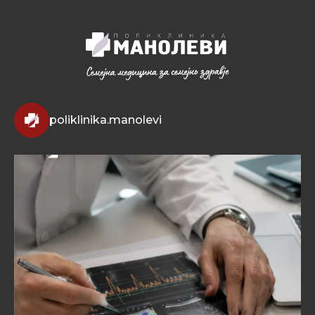
poliklinika.manolevi