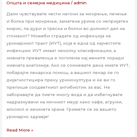
Општа и семејна медицина
/
admin
Дали чувствувате чести нагони за мокрење, печење
и болка при мокрење, заматена урина со непријатен
мирис, па дури и треска и болки во долниот дел на
стомакот? Можеби страдате од инфекција на
уринарниот тракт (ИУТ), која е една од најчестите
инфекции. ИУТ имаат неколку класификации, а
нивната преваленца е поголема кај жените поради
нивната анатомија. Ако се сомневате дека имате ИУТ,
побарајте лекарска помош, а вашиот лекар ќе го
дијагностицира преку уринокултура и ќе ви го
препише соодветниот антибиотик за вас. Не
заборавајте да пиете многу вода и да избегнувате
надразнувачи на мочниот меур како кафе, агруми,
алкохол и зачинета храна. Грижете се за вашето
уринарно здравје!
Read More »