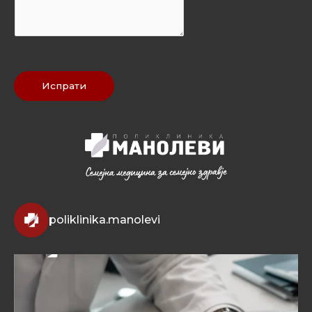
Испрати
poliklinika.manolevi