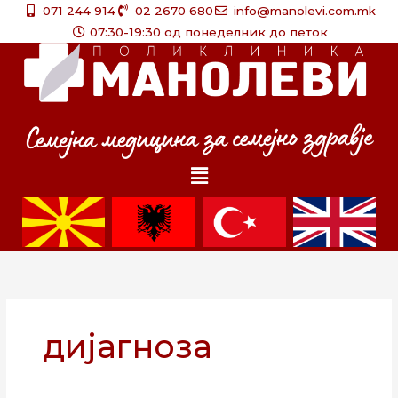
Skip
071 244 914
02 2670 680
info@manolevi.com.mk
to
07:30-19:30 од понеделник до петок
content
Menu
дијагноза