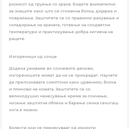
ризикот од труење со храна. Бидете внимателни
за знаците како што се стомачна болка, дијареа и
повраќање. Заштитете се со правилно ракување и
складирање на храната, готвење на соодветни
температури и практикување добра хигиена на
рацете.
Изгореници од сонце
Додека уживаме во сончевите денови,
изгорениците можат да ни се прикрадат. Научете
да препознавате симптоми како црвенило, болка
и пликови на кожата. Заштитете се со
великодушно нанесување крема за сончање,
носење заштитна облека и барање сенка секогаш
кога е можно.
Болести кои се пренесуваат од инсекти