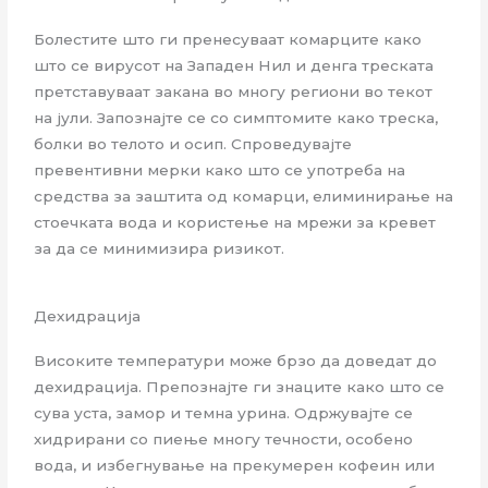
Болестите што ги пренесуваат комарците како
што се вирусот на Западен Нил и денга треската
претставуваат закана во многу региони во текот
на јули. Запознајте се со симптомите како треска,
болки во телото и осип. Спроведувајте
превентивни мерки како што се употреба на
средства за заштита од комарци, елиминирање на
стоечката вода и користење на мрежи за кревет
за да се минимизира ризикот.
Дехидрација
Високите температури може брзо да доведат до
дехидрација. Препознајте ги знаците како што се
сува уста, замор и темна урина. Одржувајте се
хидрирани со пиење многу течности, особено
вода, и избегнување на прекумерен кофеин или