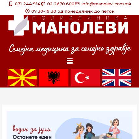
Skip
071 244 914
02 2670 680
info@manolevi.com.mk
to
07:30-19:30 од понеделник до петок
content
Menu