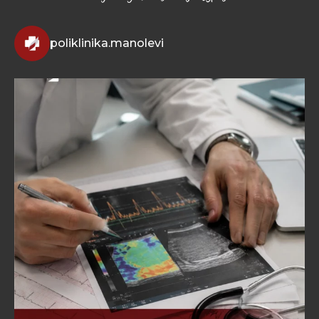
poliklinika.manolevi