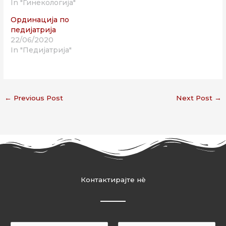
In "Гинекологија"
Ординација по
педијатрија
22/06/2020
In "Педијатрија"
←
Previous Post
Next Post
→
Контактирајте нѐ