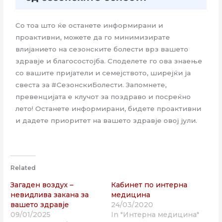
Со тоа што ќе останете информирани и
проактивни, можете да го минимизирате
влијанието на сезонските болести врз вашето
здравје и благосостојба. Споделете го ова знаење
со вашите пријатели и семејството, ширејќи ја
свеста за #СезонскиБолести. Запомнете,
превенцијата е клучот за поздраво и посреќно
лето! Останете информирани, бидете проактивни
и дадете приоритет на вашето здравје овој јули.
Related
Загаден воздух –
Кабинет по интерна
невидлива закана за
медицина
вашето здравје
24/03/2020
09/01/2025
In "Интерна медицина"