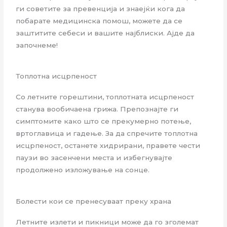
ги советите за превенција и знаејќи кога да
побарате медицинска помош, можете да се
заштитите себеси и вашите најблиски. Ајде да
започнеме!
Топлотна исцрпеност
Со летните горештини, топлотната исцрпеност
станува вообичаена грижа. Препознајте ги
симптомите како што се прекумерно потење,
вртоглавица и гадење. За да спречите топлотна
исцрпеност, останете хидрирани, правете чести
паузи во засенчени места и избегнувајте
продолжено изложување на сонце.
Болести кои се пренесуваат преку храна
Летните излети и пикници може да го зголемат