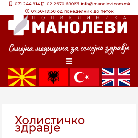
Skip
071 244 914
02 2670 680
info@manolevi.com.mk
to
07:30-19:30 од понеделник до петок
content
Menu
Холистичко
здравје