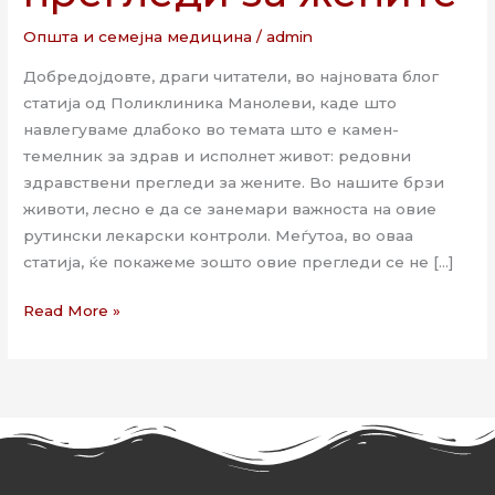
Општа и семејна медицина
/
admin
Добредојдовте, драги читатели, во најновата блог
статија од Поликлиника Манолеви, каде што
навлегуваме длабоко во темата што е камен-
темелник за здрав и исполнет живот: редовни
здравствени прегледи за жените. Во нашите брзи
животи, лесно е да се занемари важноста на овие
рутински лекарски контроли. Меѓутоа, во оваа
статија, ќе покажеме зошто овие прегледи се не […]
Read More »