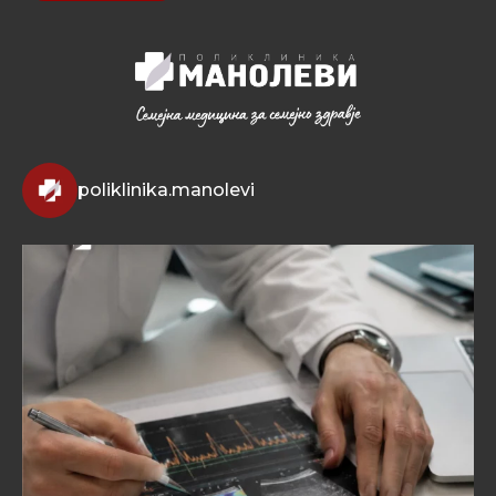
poliklinika.manolevi