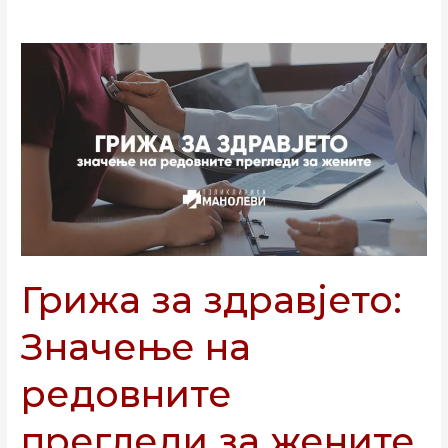
Грижа
за
здравјето:
Значење
на
редовните
прегледи
за
жените
Грижа за здравјето:
Значење на
редовните
прегледи за жените