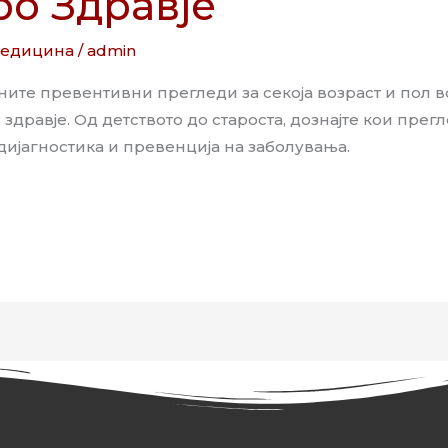
ро Здравје
медицина
/
admin
жните превентивни прегледи за секоја возраст и пол 
 здравје. Од детството до староста, дознајте кои пре
 дијагностика и превенција на заболувања.