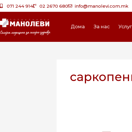
Skip
071 244 914
02 2670 680
info@manolevi.com.mk
to
content
Дома
За нас
Услу
саркопен
Превентивни
Прегледи