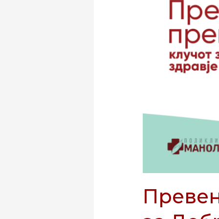
–
Клучот
за
Добро
Здравје
Превен