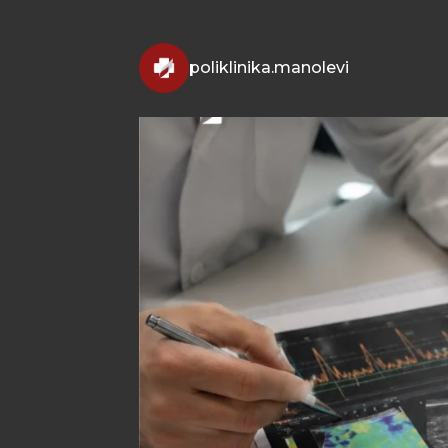
poliklinika.manolevi