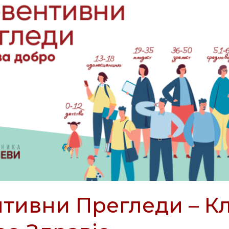
тивни Прегледи – К