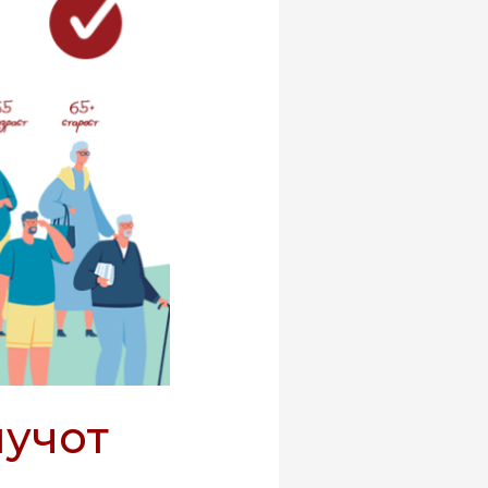
лучот