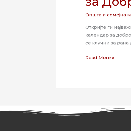
за Доб
Општа и семејна 
Откријте ги најва
календар за добро
се клучни за рана
Read More »