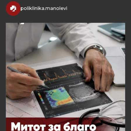
poliklinika.manolevi