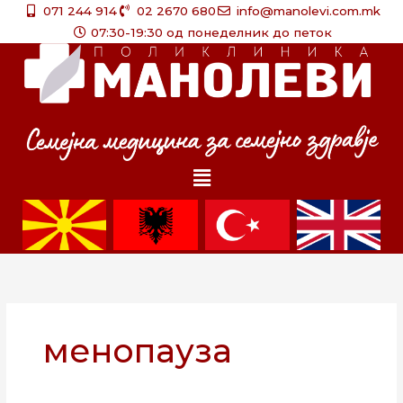
Skip
071 244 914
02 2670 680
info@manolevi.com.mk
to
07:30-19:30 од понеделник до петок
content
Menu
менопауза