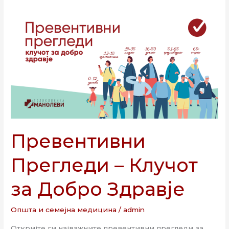
Превентивни
Прегледи
–
Клучот
за
Добро
Здравје
Превентивни
Прегледи – Клучот
за Добро Здравје
Општа и семејна медицина
/
admin
Откријте ги најважните превентивни прегледи за