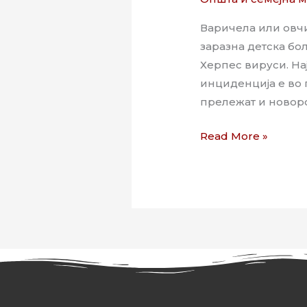
Варичела или овчи
заразна детска бо
Херпес вируси. На
инциденција е во 
прележат и новоро
Read More »