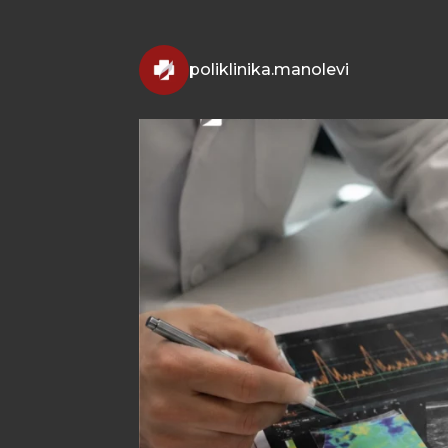
poliklinika.manolevi