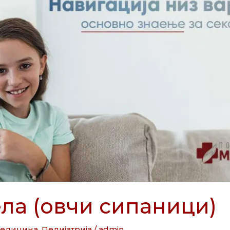
ла (овчи сипаници)
медицина
,
Педијатрија
/
admin