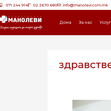
Skip
071 244 914
02 2670 680
info@manolevi.com.mk
to
content
Дома
За нас
Услу
здравств
Варичела
(овчи