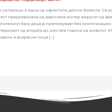
 сипаници е една од најчестите детски болести. Се р
лест предизвикана од варичела зостер вирусот од фа
јголемиот број деца ја прележуваат без компликации.
периодот од втората до шестата година од животот. М
дени и возрасни лица […]