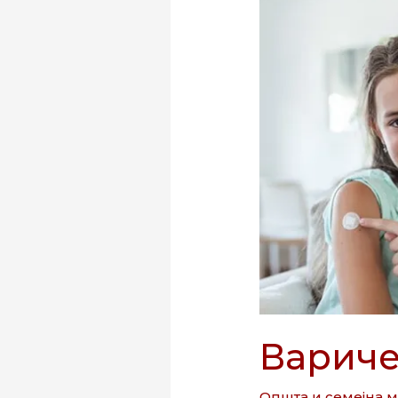
сипаници)
Вариче
Општа и семејна 