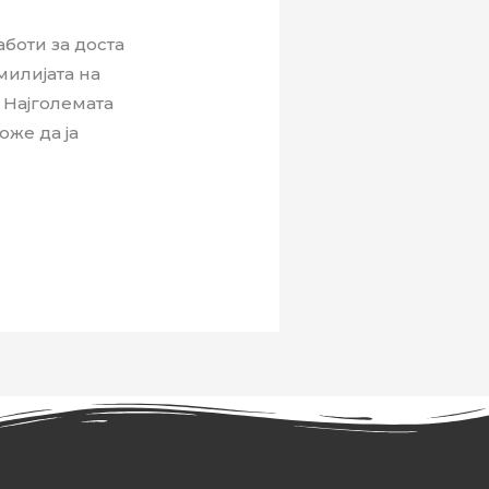
аботи за доста
милијата на
 Најголемата
оже да ја